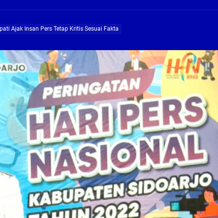
ng Profesional Dan Kapabel, Komisi B Dua Kali Panggil Pansel Dan Minta Ada Pa
ati Ajak Insan Pers Tetap Kritis Sesuai Fakta
g, Pembangunan Fly Over Gedangan Semakin Dekat
rjo Masif Jalankan Program Rehab RTLH
g, Pembangunan Fly over Gedangan Semakin Dekat
 solusi masalah warga Seketi dan Urangagung
ng Profesional Dan Kapabel, Komisi B Dua Kali Panggil Pansel Dan Minta Ada Pa