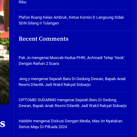
Ribu
Tabuh Perangi Miras, Ealah
Hukumannya Cuma Bayar Rp
300 Ribu
Plafon Ruang Kelas Ambruk, Ketua Komisi D Langsung Sidak
SDN Gilang II Tulangan
05/08/2026
Plafon Ruang Kelas Ambruk,
Recent Comments
Ketua Komisi D Langsung Sidak
SDN Gilang II Tulangan
05/08/2026
Pak Jo
mengenai
Muscab Kedua PHRI, Achmadi Tetap ‘Keok’
Dengan Raihan 2 Suara
Jeng y
mengenai
Sejarah Baru Di Gedung Dewan, Bapak-Anak
Resmi Dilantik Jadi Wakil Rakyat Sidoarjo
CIPTOMEI SUDARMO
mengenai
Sejarah Baru Di Gedung
Dewan, Bapak-Anak Resmi Dilantik Jadi Wakil Rakyat Sidoarjo
s
Habibhr
mengenai
Diskusi Dengan Media, Mas Iin Nyatakan
Serius Maju Di Pilkada 2024