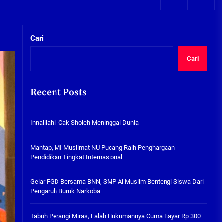
05/08/2026
kta Integritas
Plafon Ruang Kelas Ambruk,
Ketua Komisi D Langsung Sidak
Cari
SDN Gilang II Tulangan
05/08/2026
Cari
Innalilahi, Cak Sholeh
Meninggal Dunia
Recent Posts
07/08/2026
kta Integritas
Innalilahi, Cak Sholeh Meninggal Dunia
Mantap, MI Muslimat NU
Pucang Raih Penghargaan
Pendidikan Tingkat
Mantap, MI Muslimat NU Pucang Raih Penghargaan
Internasional
Pendidikan Tingkat Internasional
06/08/2026
Gelar FGD Bersama BNN, SMP Al
Gelar FGD Bersama BNN, SMP Al Muslim Bentengi Siswa Dari
Muslim Bentengi Siswa Dari
Pengaruh Buruk Narkoba
Pengaruh Buruk Narkoba
05/08/2026
Tabuh Perangi Miras, Ealah Hukumannya Cuma Bayar Rp 300