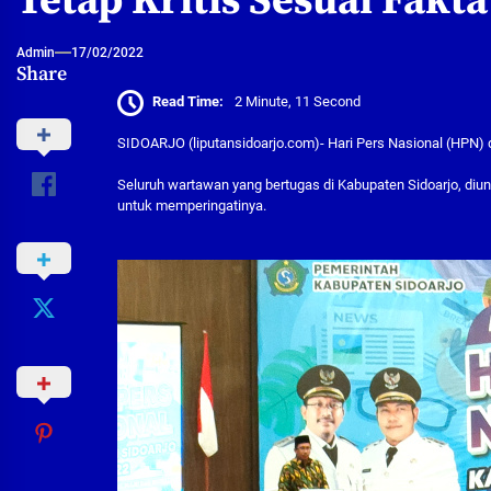
Tetap Kritis Sesuai Fakta
Admin
17/02/2022
Share
Read Time:
2 Minute, 11 Second
SIDOARJO (liputansidoarjo.com)- Hari Pers Nasional (HPN) d
Seluruh wartawan yang bertugas di Kabupaten Sidoarjo, diu
untuk memperingatinya.