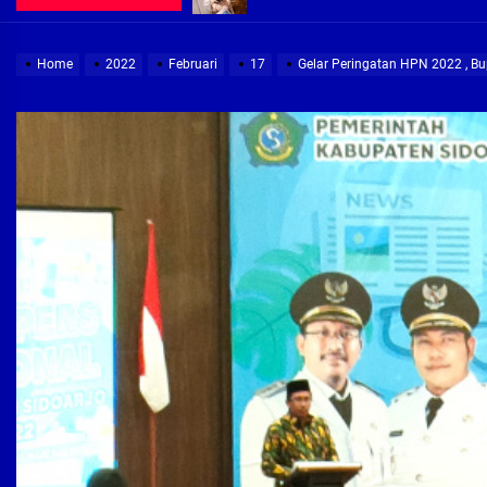
Demi Jajaran Direksi Delta Tirta Ya
Home
2022
Februari
17
Gelar Peringatan HPN 2022 , Bup
Pembebasan Lahan Segera Rampun
Peduli Warga Miskin, Bupati Sidoa
Pembebasan Lahan Hampir Rampun
Terima aduan warga, Komisi A cari
Demi Jajaran Direksi Delta Tirta Ya