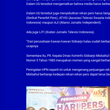
Dalam UU tersebut mengamatkan bahwa media harus berbada
Dalam UU tersebut juga menyebutkan rekan pers harus bergab
(Serikat Penerbit Pers), ATVSI (Asosiasi Televisi Swasta I
Indonesia) maupun AJI (Aliansi Jurnalis Independent).
Ada juga IJTI (Ikatan Jurnalis Televisi Indonesia).
“Dari perusahaan kawan-kawan Sidoarjo kalau sudah berbada
ucapnya.
Sementara itu, Plt. Kepala Dinas Kominfo Sidoarjo Misbahu
Nomor 5 Tahun 1985 merupakan momen yang sangat berharg
Peringatan HPN seperti ini untuk mengenang perjuangan re
Misbahul berharap kedepan rekan-rekan pers dapat terus b