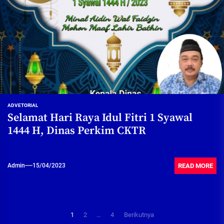
ADVETORIAL
Selamat Hari Raya Idul Fitri 1 Syawal
1444 H, Dinas Perkim CKTR
READ MORE
Admin
15/04/2023
Paginasi
1
2
…
4
Berikutnya