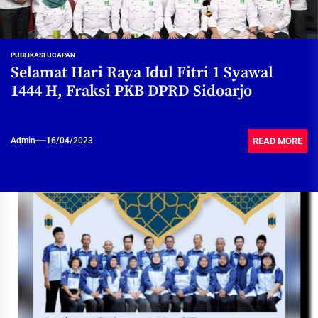
PUBLIKASI UCAPAN
Selamat Hari Raya Idul Fitri 1 Syawal
1444 H, Fraksi PKB DPRD Sidoarjo
READ MORE
Admin
16/04/2023