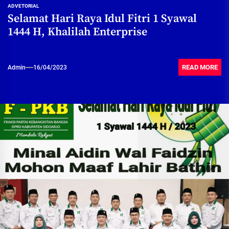
ADVETORIAL
Selamat Hari Raya Idul Fitri 1 Syawal
1444 H, Khalilah Enterprise
READ MORE
Admin
16/04/2023