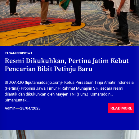
RAGAM PERISTIWA
Resmi Dikukuhkan, Pertina Jatim Kebut
Pencarian Bibit Petinju Baru
SIDOARJO (liputansidoarjo.com)- Ketua Persatuan Tinju Amatir Indonesia
(Pertina) Propinsi Jawa Timur H.Rahmat Muhajirin SH, secara resmi
dilantik dan dikukuhkan oleh Mayjen TNI (Purn.) Komaruddin
Simanjuntak...
READ MORE
Admin
28/04/2023