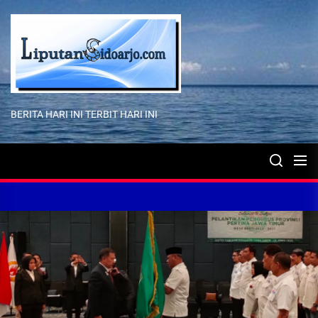
Skip
to
the
content
BERITA HARI INI TERBIT HARI INI