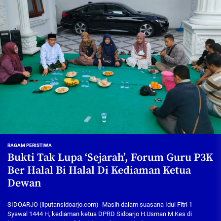
RAGAM PERISTIWA
Bukti Tak Lupa ‘Sejarah’, Forum Guru P3K
Ber Halal Bi Halal Di Kediaman Ketua
Dewan
SIDOARJO (liputansidoarjo.com)- Masih dalam suasana Idul Fitri 1
Syawal 1444 H, kediaman ketua DPRD Sidoarjo H.Usman M.Kes di