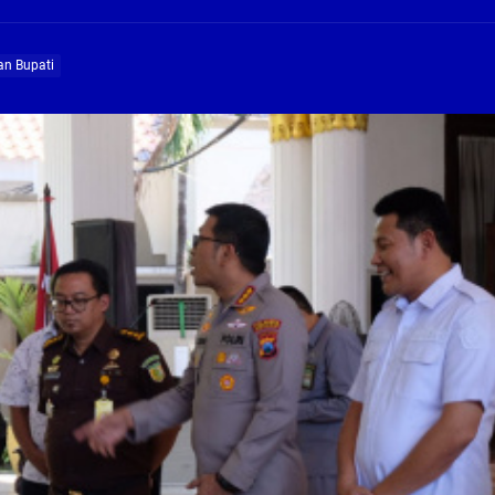
ng Profesional Dan Kapabel, Komisi B Dua Kali Panggil Pansel Dan Minta Ada Pa
an Bupati
g, Pembangunan Fly Over Gedangan Semakin Dekat
rjo Masif Jalankan Program Rehab RTLH
g, Pembangunan Fly over Gedangan Semakin Dekat
 solusi masalah warga Seketi dan Urangagung
ng Profesional Dan Kapabel, Komisi B Dua Kali Panggil Pansel Dan Minta Ada Pa