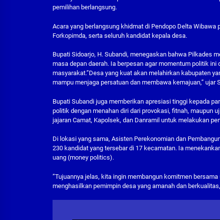
pemilihan berlangsung.
Acara yang berlangsung khidmat di Pendopo Delta Wibawa pad
Forkopimda, serta seluruh kandidat kepala desa.
Bupati Sidoarjo, H. Subandi, menegaskan bahwa Pilkades m
masa depan daerah. Ia berpesan agar momentum politik ini 
masyarakat.”Desa yang kuat akan melahirkan kabupaten yang
mampu menjaga persatuan dan membawa kemajuan,” ujar 
Bupati Subandi juga memberikan apresiasi tinggi kepada p
politik dengan menahan diri dari provokasi, fitnah, maupun
jajaran Camat, Kapolsek, dan Danramil untuk melakukan pem
Di lokasi yang sama, Asisten Perekonomian dan Pembangunan 
230 kandidat yang tersebar di 17 kecamatan. Ia menekankan
uang (money politics).
”Tujuannya jelas, kita ingin membangun komitmen bersama 
menghasilkan pemimpin desa yang amanah dan berkualitas,