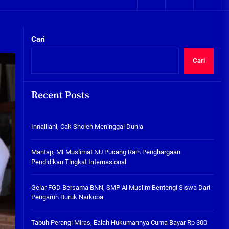
05/08/2026
kta Integritas
Plafon Ruang Kelas Ambruk,
Ketua Komisi D Langsung Sidak
Cari
SDN Gilang II Tulangan
05/08/2026
Cari
Innalilahi, Cak Sholeh
Meninggal Dunia
Recent Posts
07/08/2026
kta Integritas
Innalilahi, Cak Sholeh Meninggal Dunia
Mantap, MI Muslimat NU
Pucang Raih Penghargaan
Pendidikan Tingkat
Mantap, MI Muslimat NU Pucang Raih Penghargaan
Internasional
Pendidikan Tingkat Internasional
06/08/2026
Gelar FGD Bersama BNN, SMP Al
Gelar FGD Bersama BNN, SMP Al Muslim Bentengi Siswa Dari
Muslim Bentengi Siswa Dari
Pengaruh Buruk Narkoba
Pengaruh Buruk Narkoba
05/08/2026
Tabuh Perangi Miras, Ealah Hukumannya Cuma Bayar Rp 300