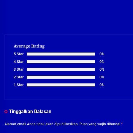
Average Rating
5 Star
0%
4 Star
0%
3 Star
0%
2 Star
0%
1 Star
0%
Tinggalkan Balasan
Alamat email Anda tidak akan dipublikasikan.
Ruas yang wajib ditandai
*