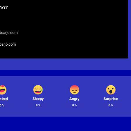
hor
doarjo.com
doarjo.com
Sleepy
Angry
Surprise
cited
0
%
0
%
0
%
0
%