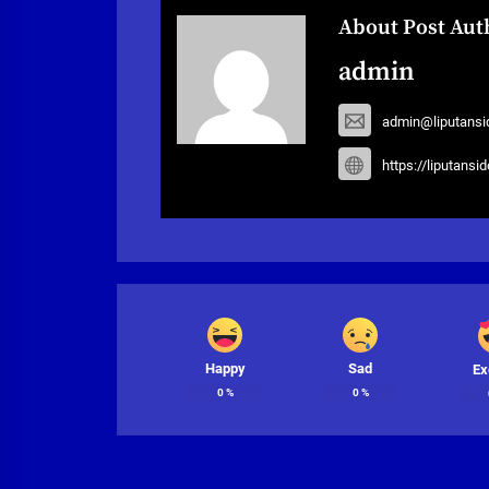
About Post Aut
admin
admin@liputansi
https://liputansi
Happy
Sad
Ex
0
%
0
%