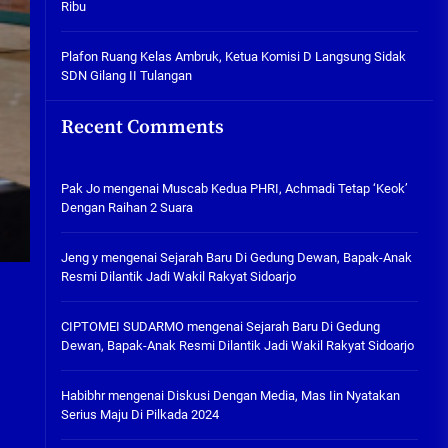
Ribu
Tabuh Perangi Miras, Ealah
Hukumannya Cuma Bayar Rp
300 Ribu
Plafon Ruang Kelas Ambruk, Ketua Komisi D Langsung Sidak
SDN Gilang II Tulangan
05/08/2026
Plafon Ruang Kelas Ambruk,
Recent Comments
Ketua Komisi D Langsung Sidak
SDN Gilang II Tulangan
05/08/2026
Pak Jo
mengenai
Muscab Kedua PHRI, Achmadi Tetap ‘Keok’
Dengan Raihan 2 Suara
Jeng y
mengenai
Sejarah Baru Di Gedung Dewan, Bapak-Anak
Resmi Dilantik Jadi Wakil Rakyat Sidoarjo
CIPTOMEI SUDARMO
mengenai
Sejarah Baru Di Gedung
Dewan, Bapak-Anak Resmi Dilantik Jadi Wakil Rakyat Sidoarjo
Habibhr
mengenai
Diskusi Dengan Media, Mas Iin Nyatakan
Serius Maju Di Pilkada 2024