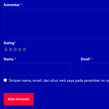
Komentar
*
Rating
*
1
2
3
4
5
Nama
*
Email
*
Simpan nama, email, dan situs web saya pada peramban ini u