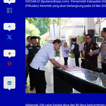
SIDOARJO (liputansidoarjo.com)- Pemerintah Kabupaten Si
(Pilkades) Serentak yang akan berlangsung pada 24 Mei 20
Sebanyak 230 calon kepala desa dari 80 desa berkomitmen 