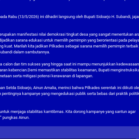
a Rabu (13/5/2026) ini dihadiri langsung oleh Bupati Sidoarjo H. Subandi, jaja
erupakan manifestasi nilai demokrasi tingkat desa yang sangat menentukan ar
dijadikan sarana edukasi untuk memilih pemimpin yang berorientasi pada pelay
 kuat. Marilah kita jadikan Pilkades sebagai sarana memilih pemimpin terbaik
Subandi dalam sambutannya.
ara calon dan tim sukses yang hingga saat ini mampu menunjukkan kedewasaa
 ujaran kebencian.Demi memastikan stabilitas keamanan, Bupati menginstruksik
etaan serta mitigasi potensi kerawanan di lapangan.
Setda Sidoarjo, Ainun Amalia, merinci bahwa Pilkades serentak ini diikuti ol
 pentingnya kampanye yang mengedukasi publik serta bebas dari praktik politi
untuk menjaga stabilitas kamtibmas. Kita dorong kampanye yang santun agar
” pungkas Ainun.