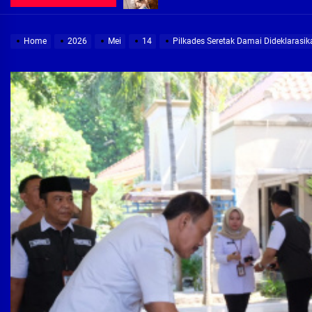
Demi Jajaran Direksi Delta Tirta Ya
Home
2026
Mei
14
Pilkades Seretak Damai Dideklarasik
Pembebasan Lahan Segera Rampun
Peduli Warga Miskin, Bupati Sidoa
Pembebasan Lahan Hampir Rampun
Terima aduan warga, Komisi A cari
Demi Jajaran Direksi Delta Tirta Ya