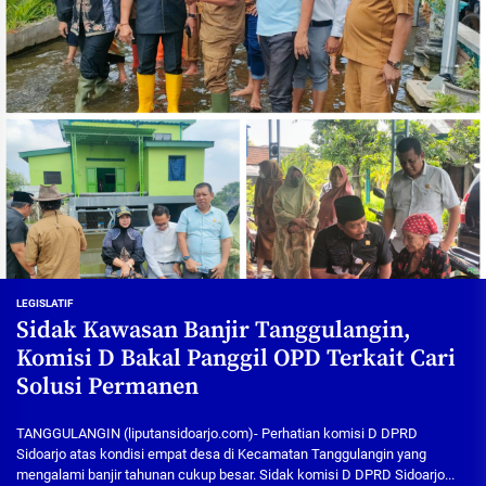
LEGISLATIF
Sidak Kawasan Banjir Tanggulangin,
Komisi D Bakal Panggil OPD Terkait Cari
Solusi Permanen
TANGGULANGIN (liputansidoarjo.com)- Perhatian komisi D DPRD
Sidoarjo atas kondisi empat desa di Kecamatan Tanggulangin yang
mengalami banjir tahunan cukup besar. Sidak komisi D DPRD Sidoarjo...