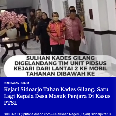
PENEGAKAN HUKUM
Kejari Sidoarjo Tahan Kades Gilang, Satu
Lagi Kepala Desa Masuk Penjara Di Kasus
PTSL
SIDOARJO (liputansidoarjo.com)-Kejaksaan Negeri (Kejari) Sidoarjo terus