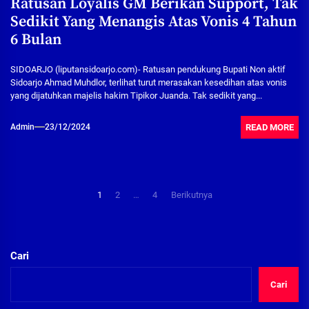
Ratusan Loyalis GM Berikan Support, Tak
Sedikit Yang Menangis Atas Vonis 4 Tahun
6 Bulan
SIDOARJO (liputansidoarjo.com)- Ratusan pendukung Bupati Non aktif
Sidoarjo Ahmad Muhdlor, terlihat turut merasakan kesedihan atas vonis
yang dijatuhkan majelis hakim Tipikor Juanda. Tak sedikit yang...
READ MORE
Admin
23/12/2024
Paginasi
1
2
…
4
Berikutnya
pos
Cari
Cari