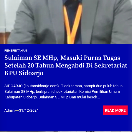
PEMERINTAHAN
Sulaiman SE MHp, Masuki Purna Tugas
Setelah 20 Tahun Mengabdi Di Sekretariat
KPU Sidoarjo
SIDOARJO (liputansidoarjo.com)- Tidak terasa, hampir dua puluh tahun
Sulaiman SE MHp, berkiprah di sekretariatan Komisi Pemilihan Umum
Kabupaten Sidoarjo. Sulaiman SE MHp Dan mulai besok...
READ MORE
Admin
31/12/2024