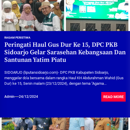
RAGAM PERISTIWA
Peringati Haul Gus Dur Ke 15, DPC PKB
Sidoarjo Gelar Sarasehan Kebangsaan Dan
Santunan Yatim Piatu
SIDOARJO (liputansidoarjo.com)- DPC PKB Kabupaten Sidoarjo,
menggelar do'a bersama dalam rangka Haul KH Abdurahman Wahid (Gus
Dur) ke 15, Senin malam (23/12/2024), dengan tema "Agama...
READ MORE
Admin
24/12/2024