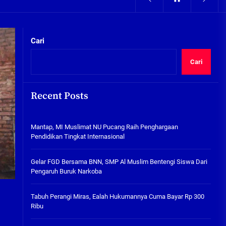
05/08/2026
kta Integritas
Pengairan Sawah Minim, Petani
Kepunten Beralih Tanam Bamer
Cari
05/08/2026
Cari
Mantap, MI Muslimat NU
Pucang Raih Penghargaan
Pendidikan Tingkat
Recent Posts
Internasional
06/08/2026
kta Integritas
Mantap, MI Muslimat NU Pucang Raih Penghargaan
Gelar FGD Bersama BNN, SMP Al
Pendidikan Tingkat Internasional
Muslim Bentengi Siswa Dari
Pengaruh Buruk Narkoba
Gelar FGD Bersama BNN, SMP Al Muslim Bentengi Siswa Dari
05/08/2026
Pengaruh Buruk Narkoba
Tabuh Perangi Miras, Ealah
Hukumannya Cuma Bayar Rp
Tabuh Perangi Miras, Ealah Hukumannya Cuma Bayar Rp 300
300 Ribu
Ribu
05/08/2026