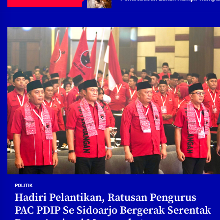
Demi Jajaran Direksi Delta Tirta Ya
Pembebasan Lahan Segera Rampun
Peduli Warga Miskin, Bupati Sidoa
Pembebasan Lahan Hampir Rampun
Terima aduan warga, Komisi A cari
Demi Jajaran Direksi Delta Tirta Ya
POLITIK
Hadiri Pelantikan, Ratusan Pengurus
PAC PDIP Se Sidoarjo Bergerak Serentak