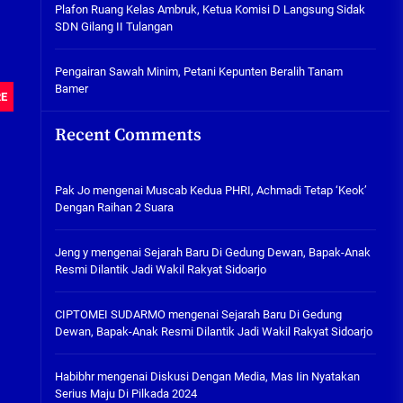
Plafon Ruang Kelas Ambruk,
Plafon Ruang Kelas Ambruk, Ketua Komisi D Langsung Sidak
Ketua Komisi D Langsung Sidak
SDN Gilang II Tulangan
SDN Gilang II Tulangan
05/08/2026
Pengairan Sawah Minim, Petani Kepunten Beralih Tanam
Bamer
RE
Pengairan Sawah Minim, Petani
Kepunten Beralih Tanam Bamer
Recent Comments
05/08/2026
Pak Jo
mengenai
Muscab Kedua PHRI, Achmadi Tetap ‘Keok’
Dengan Raihan 2 Suara
Jeng y
mengenai
Sejarah Baru Di Gedung Dewan, Bapak-Anak
Resmi Dilantik Jadi Wakil Rakyat Sidoarjo
CIPTOMEI SUDARMO
mengenai
Sejarah Baru Di Gedung
Dewan, Bapak-Anak Resmi Dilantik Jadi Wakil Rakyat Sidoarjo
Habibhr
mengenai
Diskusi Dengan Media, Mas Iin Nyatakan
Serius Maju Di Pilkada 2024