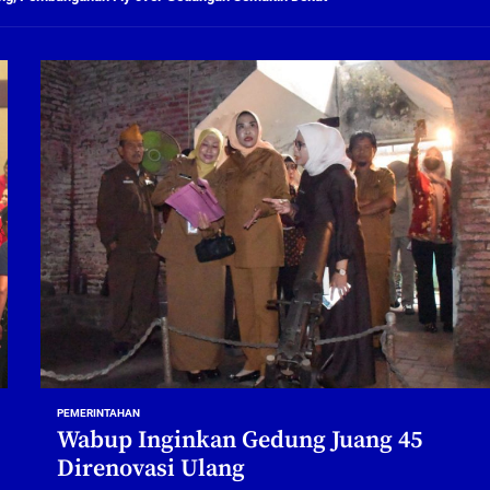
ng Profesional Dan Kapabel, Komisi B Dua Kali Panggil Pansel Dan Minta Ada Pa
g, Pembangunan Fly Over Gedangan Semakin Dekat
rjo Masif Jalankan Program Rehab RTLH
g, Pembangunan Fly over Gedangan Semakin Dekat
 solusi masalah warga Seketi dan Urangagung
ng Profesional Dan Kapabel, Komisi B Dua Kali Panggil Pansel Dan Minta Ada Pa
PEMERINTAHAN
Wabup Inginkan Gedung Juang 45
Direnovasi Ulang