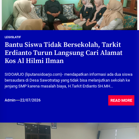
LEGISLATIF
Bantu Siswa Tidak Bersekolah, Tarkit
Erdianto Turun Langsung Cari Alamat
Kos Al Hilmi Ilman
SIDOARJO (liputansidoarjo.com)- mendapatkan informasi ada dua siswa
bersaudara di Desa Sawotratap yang tidak bisa melanjutkan sekolah ke
jenjang SMP karena masalah biaya, H.Tarkit Erdianto SH.MH...
READ MORE
Admin
22/07/2026