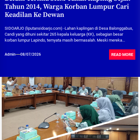
Tahun 2014, Warga Korban Lumpur Cari
Keadilan Ke Dewan
SIDOARJO (liputansidoarjo.com) -Lahan kaplingan di Desa Balonggabus,
Candi yang dihuni sekitar 265 kepala keluarga (KK), sebagian besar
korban lumpur Lapindo, ternyata masih bermasalah. Meski mereka...
READ MORE
Admin
08/07/2026