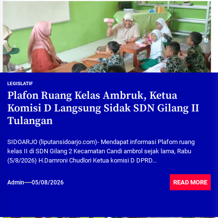
LEGISLATIF
Plafon Ruang Kelas Ambruk, Ketua
Komisi D Langsung Sidak SDN Gilang II
Tulangan
SIDOARJO (liputansidoarjo.com)- Mendapat informasi Plafom ruang
kelas II di SDN Gilang 2 Kecamatan Candi ambrol sejak lama, Rabu
(5/8/2026) H.Damroni Chudlori Ketua komisi D DPRD...
READ MORE
Admin
05/08/2026