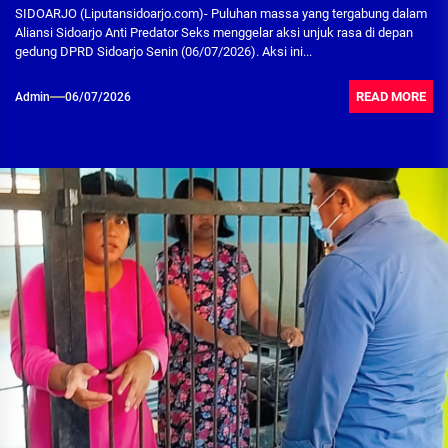
SIDOARJO (Liputansidoarjo.com)- Puluhan massa yang tergabung dalam
Aliansi Sidoarjo Anti Predator Seks menggelar aksi unjuk rasa di depan
gedung DPRD Sidoarjo Senin (06/07/2026). Aksi ini...
READ MORE
Admin
06/07/2026