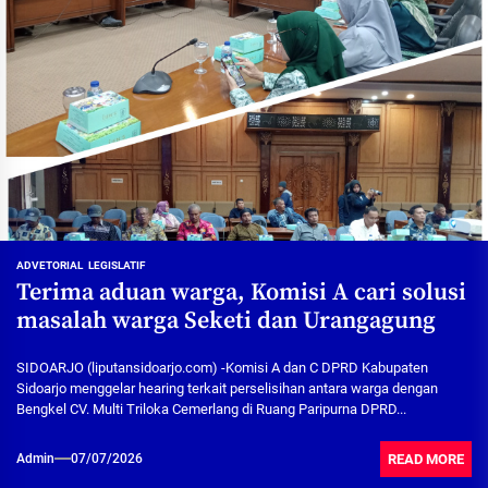
ADVETORIAL
LEGISLATIF
Terima aduan warga, Komisi A cari solusi
masalah warga Seketi dan Urangagung
SIDOARJO (liputansidoarjo.com) -Komisi A dan C DPRD Kabupaten
Sidoarjo menggelar hearing terkait perselisihan antara warga dengan
Bengkel CV. Multi Triloka Cemerlang di Ruang Paripurna DPRD...
READ MORE
Admin
07/07/2026