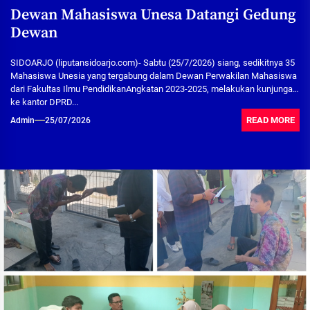
Dewan Mahasiswa Unesa Datangi Gedung
Dewan
SIDOARJO (liputansidoarjo.com)- Sabtu (25/7/2026) siang, sedikitnya 35
Mahasiswa Unesia yang tergabung dalam Dewan Perwakilan Mahasiswa
dari Fakultas Ilmu PendidikanAngkatan 2023-2025, melakukan kunjungan
ke kantor DPRD...
READ MORE
Admin
25/07/2026