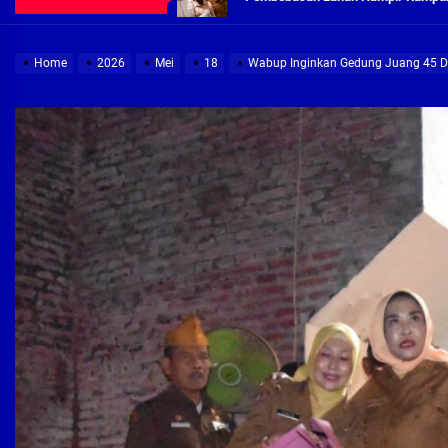
Demi Jajaran Direksi Delta Tirta Ya
Home
2026
Mei
18
Wabup Inginkan Gedung Juang 45 Di
Pembebasan Lahan Segera Rampun
Peduli Warga Miskin, Bupati Sidoa
Pembebasan Lahan Hampir Rampun
Terima aduan warga, Komisi A cari
Demi Jajaran Direksi Delta Tirta Ya