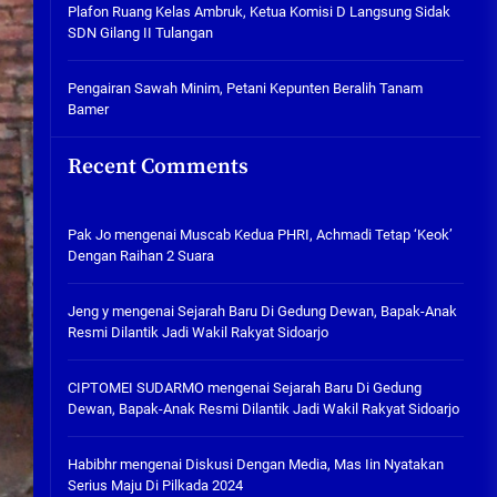
Plafon Ruang Kelas Ambruk,
Plafon Ruang Kelas Ambruk, Ketua Komisi D Langsung Sidak
Ketua Komisi D Langsung Sidak
SDN Gilang II Tulangan
SDN Gilang II Tulangan
05/08/2026
Pengairan Sawah Minim, Petani Kepunten Beralih Tanam
Bamer
Pengairan Sawah Minim, Petani
Kepunten Beralih Tanam Bamer
Recent Comments
05/08/2026
Pak Jo
mengenai
Muscab Kedua PHRI, Achmadi Tetap ‘Keok’
Dengan Raihan 2 Suara
Jeng y
mengenai
Sejarah Baru Di Gedung Dewan, Bapak-Anak
Resmi Dilantik Jadi Wakil Rakyat Sidoarjo
CIPTOMEI SUDARMO
mengenai
Sejarah Baru Di Gedung
Dewan, Bapak-Anak Resmi Dilantik Jadi Wakil Rakyat Sidoarjo
Habibhr
mengenai
Diskusi Dengan Media, Mas Iin Nyatakan
Serius Maju Di Pilkada 2024