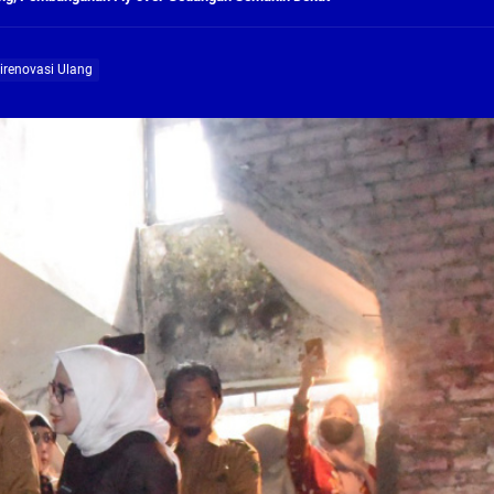
ng Profesional Dan Kapabel, Komisi B Dua Kali Panggil Pansel Dan Minta Ada Pa
renovasi Ulang
g, Pembangunan Fly Over Gedangan Semakin Dekat
rjo Masif Jalankan Program Rehab RTLH
g, Pembangunan Fly over Gedangan Semakin Dekat
 solusi masalah warga Seketi dan Urangagung
ng Profesional Dan Kapabel, Komisi B Dua Kali Panggil Pansel Dan Minta Ada Pa