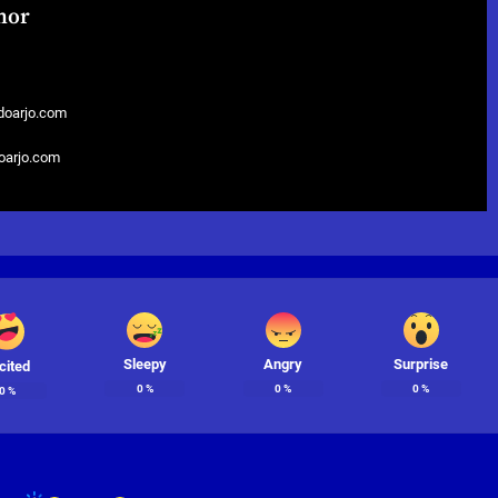
hor
doarjo.com
doarjo.com
Sleepy
Angry
Surprise
cited
0
%
0
%
0
%
0
%