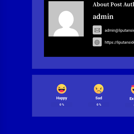
About Post Aut
admin
admin@liputansi
https://liputansi
Happy
Sad
Ex
0
%
0
%