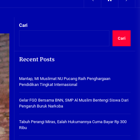
05/08/2026
kta Integritas
Pengairan Sawah Minim, Petani
Kepunten Beralih Tanam Bamer
Cari
05/08/2026
Cari
Mantap, MI Muslimat NU
Pucang Raih Penghargaan
Pendidikan Tingkat
Recent Posts
Internasional
06/08/2026
kta Integritas
Mantap, MI Muslimat NU Pucang Raih Penghargaan
Gelar FGD Bersama BNN, SMP Al
Pendidikan Tingkat Internasional
Muslim Bentengi Siswa Dari
Pengaruh Buruk Narkoba
Gelar FGD Bersama BNN, SMP Al Muslim Bentengi Siswa Dari
05/08/2026
Pengaruh Buruk Narkoba
Tabuh Perangi Miras, Ealah
Hukumannya Cuma Bayar Rp
Tabuh Perangi Miras, Ealah Hukumannya Cuma Bayar Rp 300
300 Ribu
Ribu
05/08/2026