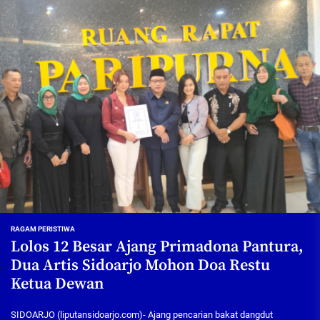
RAGAM PERISTIWA
Lolos 12 Besar Ajang Primadona Pantura,
Dua Artis Sidoarjo Mohon Doa Restu
Ketua Dewan
SIDOARJO (liputansidoarjo.com)- Ajang pencarian bakat dangdut