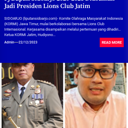
Jadi Presiden Lions Club Jatim
SIDOARJO (liputansidoarjo.com)- Komite Olahraga Masyarakat Indonesia
(KORMI) Jawa Timur, mulai berkolaborasi bersama Lions Club
Internasional. Kerjasama disampaikan melalui pertemuan yang dihadiri
Ketua KORMI Jatim, Hudiyono...
READ MORE
Admin
22/12/2023