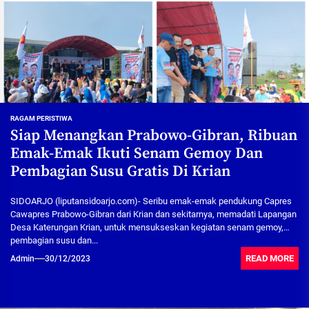
RAGAM PERISTIWA
Siap Menangkan Prabowo-Gibran, Ribuan
Emak-Emak Ikuti Senam Gemoy Dan
Pembagian Susu Gratis Di Krian
SIDOARJO (liputansidoarjo.com)- Seribu emak-emak pendukung Capres
Cawapres Prabowo-Gibran dari Krian dan sekitarnya, memadati Lapangan
Desa Katerungan Krian, untuk mensukseskan kegiatan senam gemoy,
pembagian susu dan...
READ MORE
Admin
30/12/2023