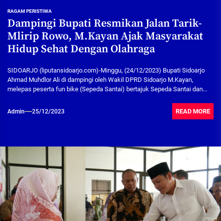
RAGAM PERISTIWA
Dampingi Bupati Resmikan Jalan Tarik-
Mlirip Rowo, M.Kayan Ajak Masyarakat
Hidup Sehat Dengan Olahraga
SIDOARJO (liputansidoarjo.com)-Minggu, (24/12/2023) Bupati Sidoarjo
Ahmad Muhdlor Ali di dampingi oleh Wakil DPRD Sidoarjo M.Kayan,
melepas peserta fun bike (Sepeda Santai) bertajuk Sepeda Santai dan...
READ MORE
Admin
25/12/2023