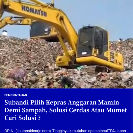
PEMERINTAHAN
Subandi Pilih Kepras Anggaran Mamin
Demi Sampah, Solusi Cerdas Atau Mumet
Cari Solusi ?
OPINI (liputansidoarjo.com)-Tingginya kebutuhan operasionalTPA Jabon