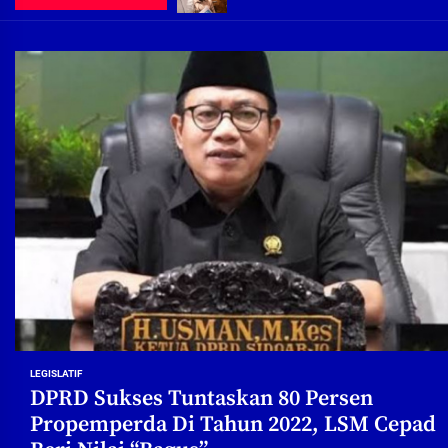
Demi Jajaran Direksi Delta Tirta Ya
Pembebasan Lahan Segera Rampun
Peduli Warga Miskin, Bupati Sidoa
Pembebasan Lahan Hampir Rampun
Terima aduan warga, Komisi A cari
Demi Jajaran Direksi Delta Tirta Ya
LEGISLATIF
DPRD Sukses Tuntaskan 80 Persen
Propemperda Di Tahun 2022, LSM Cepad