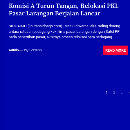
Komisi A Turun Tangan, Relokasi PKL
Pasar Larangan Berjalan Lancar
SIDOARJO (liputansidoarjo.com)- Meski diwarnai aksi saling dorong
antara ratusan pedagang kaki lima pasar Larangan dengan Satol PP
pada penertiban pasar, akhirnya proses relokasi para pedagang...
READ MORE
Admin
19/12/2022
Paginasi
1
2
…
pos