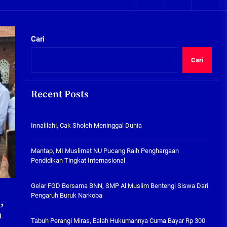
05/08/2026
kta Integritas
Plafon Ruang Kelas Ambruk,
Ketua Komisi D Langsung Sidak
Cari
SDN Gilang II Tulangan
05/08/2026
Cari
Innalilahi, Cak Sholeh
Meninggal Dunia
Recent Posts
07/08/2026
kta Integritas
Innalilahi, Cak Sholeh Meninggal Dunia
Mantap, MI Muslimat NU
Pucang Raih Penghargaan
Pendidikan Tingkat
Mantap, MI Muslimat NU Pucang Raih Penghargaan
Internasional
Pendidikan Tingkat Internasional
06/08/2026
Gelar FGD Bersama BNN, SMP Al
Gelar FGD Bersama BNN, SMP Al Muslim Bentengi Siswa Dari
Muslim Bentengi Siswa Dari
Pengaruh Buruk Narkoba
,
Pengaruh Buruk Narkoba
n
05/08/2026
Tabuh Perangi Miras, Ealah Hukumannya Cuma Bayar Rp 300