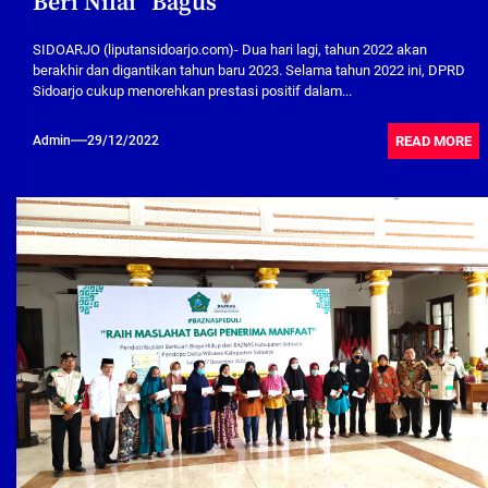
Beri Nilai “Bagus”
SIDOARJO (liputansidoarjo.com)- Dua hari lagi, tahun 2022 akan
berakhir dan digantikan tahun baru 2023. Selama tahun 2022 ini, DPRD
Sidoarjo cukup menorehkan prestasi positif dalam...
READ MORE
Admin
29/12/2022