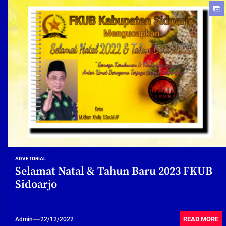
ADVETORIAL
Selamat Natal & Tahun Baru 2023 FKUB
Sidoarjo
READ MORE
Admin
22/12/2022