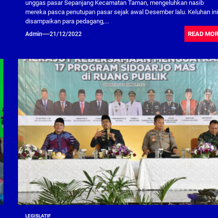
unggas pasar Sepanjang Kecamatan Taman, mengeluhkan nasib
mereka pasca penutupan pasar sejak awal Desember lalu. Keluhan in
disampaikan para pedagang,...
READ MO
Admin
21/12/2022
LEGISLATIF