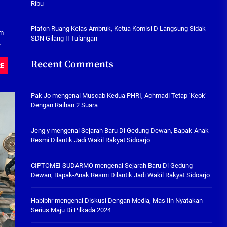
Ribu
Tabuh Perangi Miras, Ealah
Hukumannya Cuma Bayar Rp
300 Ribu
Plafon Ruang Kelas Ambruk, Ketua Komisi D Langsung Sidak
am
SDN Gilang II Tulangan
05/08/2026
Plafon Ruang Kelas Ambruk,
Recent Comments
RE
Ketua Komisi D Langsung Sidak
SDN Gilang II Tulangan
05/08/2026
Pak Jo
mengenai
Muscab Kedua PHRI, Achmadi Tetap ‘Keok’
Dengan Raihan 2 Suara
Jeng y
mengenai
Sejarah Baru Di Gedung Dewan, Bapak-Anak
Resmi Dilantik Jadi Wakil Rakyat Sidoarjo
CIPTOMEI SUDARMO
mengenai
Sejarah Baru Di Gedung
Dewan, Bapak-Anak Resmi Dilantik Jadi Wakil Rakyat Sidoarjo
Habibhr
mengenai
Diskusi Dengan Media, Mas Iin Nyatakan
Serius Maju Di Pilkada 2024