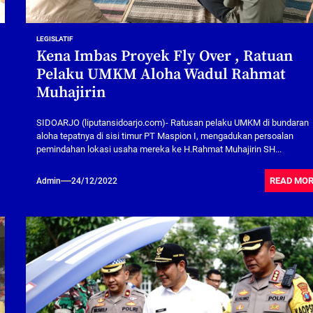
LEGISLATIF
Kena Imbas Proyek Fly Over , Ratuan
Pelaku UMKM Aloha Wadul Rahmat
Muhajirin
SIDOARJO (liputansidoarjo.com)- Ratusan pelaku UMKM di bundaran
aloha tepatnya di sisi timur PT Maspion I, mengadukan persoalan
pemindahan lokasi usaha mereka ke H.Rahmat Muhajirin SH...
READ MO
Admin
24/12/2022