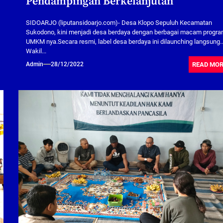
Pendampingan Berkelanjutan
SIDOARJO (liputansidoarjo.com)- Desa Klopo Sepuluh Kecamatan
Sukodono, kini menjadi desa berdaya dengan berbagai macam progr
UMKM nya.Secara resmi, label desa berdaya ini dilaunching langsung
Wakil...
READ MO
Admin
28/12/2022