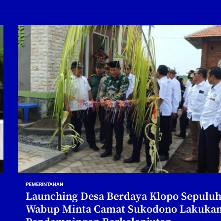
ng Profesional Dan Kapabel, Komisi B Dua Kali Panggil Pansel Dan Minta Ada Pa
g, Pembangunan Fly Over Gedangan Semakin Dekat
rjo Masif Jalankan Program Rehab RTLH
g, Pembangunan Fly over Gedangan Semakin Dekat
 solusi masalah warga Seketi dan Urangagung
ng Profesional Dan Kapabel, Komisi B Dua Kali Panggil Pansel Dan Minta Ada Pa
PEMERINTAHAN
Launching Desa Berdaya Klopo Sepuluh
Wabup Minta Camat Sukodono Lakuka