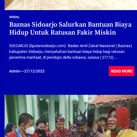
SOSIAL
Baznas Sidoarjo Salurkan Bantuan Biaya
Hidup Untuk Ratusan Fakir Miskin
SIDOARJO (liputansidoarjo.com)- Badan Amil Zakat Nasional ( Baznas)
kabupaten Sidoarjo, menyalurkan bantuan biaya hidup bagi ratusan
penerima manfaat, di pendopo delta wibawa, selasa ( 27/12)....
READ MORE
Admin
27/12/2022