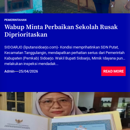
PEMERINTAHAN
Wabup Minta Perbaikan Sekolah Rusak
Diprioritaskan
SIDOARJO (liputansidoarjo.com)- Kondisi memprihatinkan SDN Putat,
Kecamatan Tanggulangin, mendapatkan perhatian serius dari Pemerintah
Kabupaten (Pemkab) Sidoarjo. Wakil Bupati Sidoarjo, Mimik Idayana pun
melakukan inspeksi mendadak...
READ MORE
Admin
25/04/2026