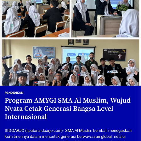
PENDIDIKAN
Program AMYGI SMA Al Muslim, Wujud
Nyata Cetak Generasi Bangsa Level
Internasional
SIDOARJO (liputansidoarjo.com)- SMA Al Muslim kembali menegaskan
komitmennya dalam mencetak generasi berwawasan global melalui