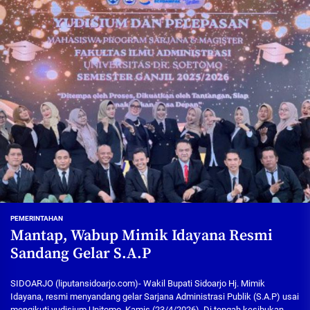
PEMERINTAHAN
Mantap, Wabup Mimik Idayana Resmi
Sandang Gelar S.A.P
SIDOARJO (liputansidoarjo.com)- Wakil Bupati Sidoarjo Hj. Mimik
Idayana, resmi menyandang gelar Sarjana Administrasi Publik (S.A.P) usai
mengikuti yudisium Unitomo, Kamis (23/4/2026). Di tengah kesibukan