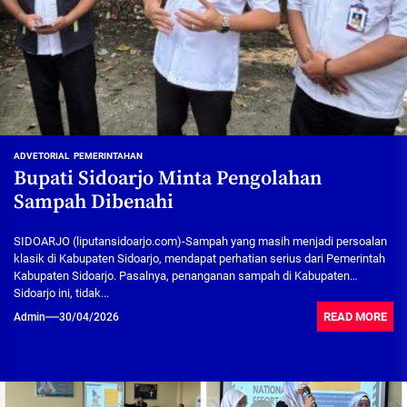
ADVETORIAL
PEMERINTAHAN
Bupati Sidoarjo Minta Pengolahan
Sampah Dibenahi
SIDOARJO (liputansidoarjo.com)-Sampah yang masih menjadi persoalan
klasik di Kabupaten Sidoarjo, mendapat perhatian serius dari Pemerintah
Kabupaten Sidoarjo. Pasalnya, penanganan sampah di Kabupaten
Sidoarjo ini, tidak...
READ MORE
Admin
30/04/2026