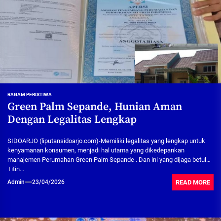
RAGAM PERISTIWA
Green Palm Sepande, Hunian Aman
Dengan Legalitas Lengkap
SIDOARJO (liputansidoarjo.com)-Memiliki legalitas yang lengkap untuk
kenyamanan konsumen, menjadi hal utama yang dikedepankan
manajemen Perumahan Green Palm Sepande . Dan ini yang dijaga betul
Titin...
READ MORE
Admin
23/04/2026