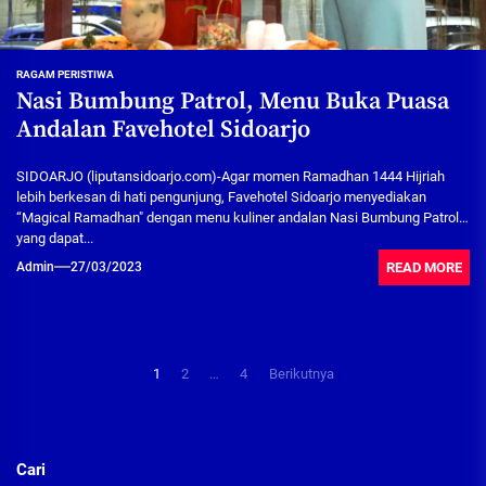
RAGAM PERISTIWA
Nasi Bumbung Patrol, Menu Buka Puasa
Andalan Favehotel Sidoarjo
SIDOARJO (liputansidoarjo.com)-Agar momen Ramadhan 1444 Hijriah
lebih berkesan di hati pengunjung, Favehotel Sidoarjo menyediakan
“Magical Ramadhan" dengan menu kuliner andalan Nasi Bumbung Patrol,
yang dapat...
READ MORE
Admin
27/03/2023
Paginasi
1
2
…
4
Berikutnya
pos
Cari