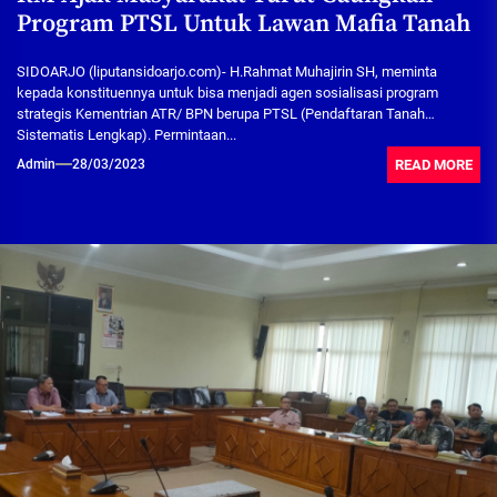
Program PTSL Untuk Lawan Mafia Tanah
SIDOARJO (liputansidoarjo.com)- H.Rahmat Muhajirin SH, meminta
kepada konstituennya untuk bisa menjadi agen sosialisasi program
strategis Kementrian ATR/ BPN berupa PTSL (Pendaftaran Tanah
Sistematis Lengkap). Permintaan...
READ MORE
Admin
28/03/2023