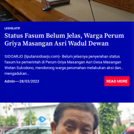
LEGISLATIF
Status Fasum Belum Jelas, Warga Perum
Griya Masangan Asri Wadul Dewan
SIDOARJO (liputansidoarjo.com)- Belum jelasnya penyerahan status
fasum ke pemerintah di Perum Griya Masangan Asri Desa Masangan
Wetan Sukodono, mendorong warga perumahan melakukan aksi dan
mengadukan...
READ MORE
Admin
28/03/2023