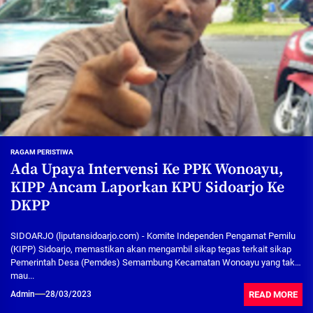
RAGAM PERISTIWA
Ada Upaya Intervensi Ke PPK Wonoayu,
KIPP Ancam Laporkan KPU Sidoarjo Ke
DKPP
SIDOARJO (liputansidoarjo.com) - Komite Independen Pengamat Pemilu
(KIPP) Sidoarjo, memastikan akan mengambil sikap tegas terkait sikap
Pemerintah Desa (Pemdes) Semambung Kecamatan Wonoayu yang tak
mau...
READ MORE
Admin
28/03/2023