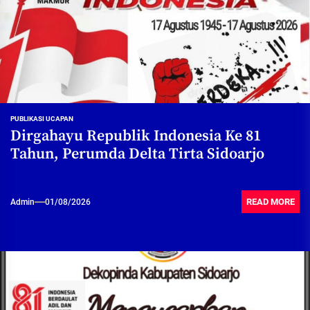
PUBLIKASI UCAPAN
Dirgahayu Republik Indonesia Ke 81
Tahun, Perumda Delta Tirta Sidoarjo
READ MORE
Admin
01/08/2026