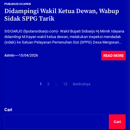
PUBLIKASI UCAPAN
Didampingi Wakil Ketua Dewan, Wabup
Sidak SPPG Tarik
SIDOARJO (liputansidoarjo.com)- Wakil Bupati Sidoarjo Hj Mimik Idayana
didamlingi M.Kayan wakil ketua dewan, melakukan inspeksi mendadak
(sidak) ke Satuan Pelayanan Pemenuhan Gizi (SPPG) Desa Mergosari...
READ MORE
Admin
15/04/2026
Paginasi
1
2
…
12
Berikutnya
pos
Cari
Cari