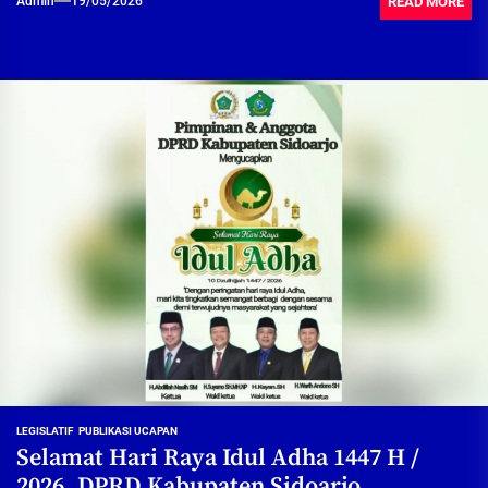
READ MORE
Admin
19/05/2026
LEGISLATIF
PUBLIKASI UCAPAN
Selamat Hari Raya Idul Adha 1447 H /
2026, DPRD Kabupaten Sidoarjo