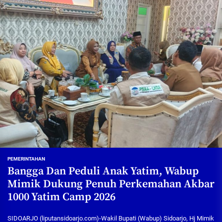
PEMERINTAHAN
Bangga Dan Peduli Anak Yatim, Wabup
Mimik Dukung Penuh Perkemahan Akbar
1000 Yatim Camp 2026
SIDOARJO (liputansidoarjo.com)-Wakil Bupati (Wabup) Sidoarjo, Hj Mimik