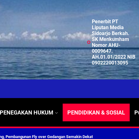
Penerbit PT
Liputan Media
Sidoarjo Berkah.
SK Menkumham
Nomor AHU-
0009647.
AH.01.01/2022 NIB
0902220013095
ng Profesional Dan Kapabel, Komisi B Dua Kali Panggil Pansel Dan Minta Ada Pa
g, Pembangunan Fly Over Gedangan Semakin Dekat
PENEGAKAN HUKUM
PENDIDIKAN & SOSIAL
P
rjo Masif Jalankan Program Rehab RTLH
g, Pembangunan Fly over Gedangan Semakin Dekat
 solusi masalah warga Seketi dan Urangagung