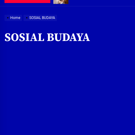
Demi Jajaran Direksi Delta Tirta Ya
Home
SOSIAL BUDAYA
Pembebasan Lahan Segera Rampun
SOSIAL BUDAYA
Peduli Warga Miskin, Bupati Sidoa
Pembebasan Lahan Hampir Rampun
Terima aduan warga, Komisi A cari
Demi Jajaran Direksi Delta Tirta Ya