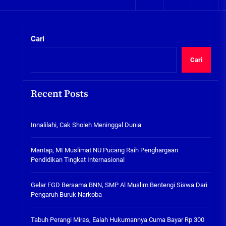
05/08/2026
kta Integritas
Plafon Ruang Kelas Ambruk,
Ketua Komisi D Langsung Sidak
Cari
SDN Gilang II Tulangan
05/08/2026
Cari
Innalilahi, Cak Sholeh
Meninggal Dunia
Recent Posts
07/08/2026
kta Integritas
Innalilahi, Cak Sholeh Meninggal Dunia
Mantap, MI Muslimat NU
Pucang Raih Penghargaan
Pendidikan Tingkat
Mantap, MI Muslimat NU Pucang Raih Penghargaan
Internasional
Pendidikan Tingkat Internasional
06/08/2026
Gelar FGD Bersama BNN, SMP Al
Gelar FGD Bersama BNN, SMP Al Muslim Bentengi Siswa Dari
Muslim Bentengi Siswa Dari
Pengaruh Buruk Narkoba
Pengaruh Buruk Narkoba
05/08/2026
Tabuh Perangi Miras, Ealah Hukumannya Cuma Bayar Rp 300