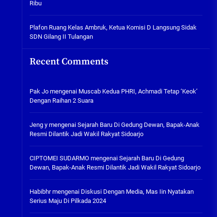
Ribu
Tabuh Perangi Miras, Ealah
Hukumannya Cuma Bayar Rp
300 Ribu
Plafon Ruang Kelas Ambruk, Ketua Komisi D Langsung Sidak
SDN Gilang II Tulangan
05/08/2026
Plafon Ruang Kelas Ambruk,
Recent Comments
Ketua Komisi D Langsung Sidak
SDN Gilang II Tulangan
05/08/2026
Pak Jo
mengenai
Muscab Kedua PHRI, Achmadi Tetap ‘Keok’
Dengan Raihan 2 Suara
Jeng y
mengenai
Sejarah Baru Di Gedung Dewan, Bapak-Anak
Resmi Dilantik Jadi Wakil Rakyat Sidoarjo
CIPTOMEI SUDARMO
mengenai
Sejarah Baru Di Gedung
Dewan, Bapak-Anak Resmi Dilantik Jadi Wakil Rakyat Sidoarjo
Habibhr
mengenai
Diskusi Dengan Media, Mas Iin Nyatakan
Serius Maju Di Pilkada 2024