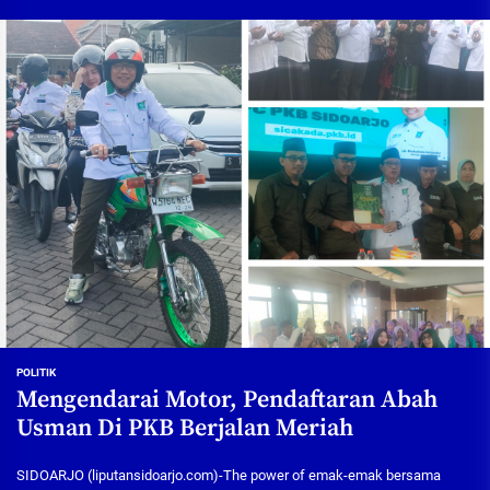
POLITIK
Mengendarai Motor, Pendaftaran Abah
Usman Di PKB Berjalan Meriah
SIDOARJO (liputansidoarjo.com)-The power of emak-emak bersama