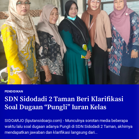
PENDIDIKAN
SDN Sidodadi 2 Taman Beri Klarifikasi
Soal Dugaan “Pungli” Iuran Kelas
SIDOARJO (liputansidoarjo.com) - Munculnya sorotan media beberapa
waktu lalu soal dugaan adanya Pungli di SDN Sidodadi 2 Taman, akhirnya
mendapatkan jawaban dan klarifikasi langsung dari...