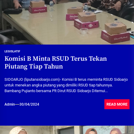
LEGISLATIF
Komisi B Minta RSUD Terus Tekan
Piutang Tiap Tahun
SIDOARJO (liputansidoarjo.com)- Komisi B terus meminta RSUD Sidoarjo
untuk menekan angka piutang yang dimiliki RSUD tiap tahunnya.
Bambang Pujianto bersama Plt Dirut RSUD Sidoarjo Ditemui...
READ MORE
Admin
30/04/2024