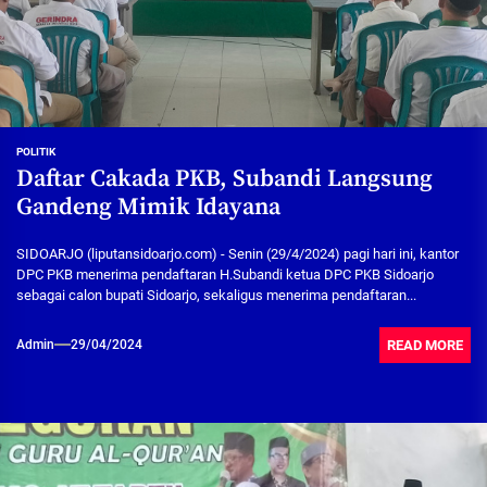
POLITIK
Daftar Cakada PKB, Subandi Langsung
Gandeng Mimik Idayana
SIDOARJO (liputansidoarjo.com) - Senin (29/4/2024) pagi hari ini, kantor
DPC PKB menerima pendaftaran H.Subandi ketua DPC PKB Sidoarjo
sebagai calon bupati Sidoarjo, sekaligus menerima pendaftaran...
READ MORE
Admin
29/04/2024