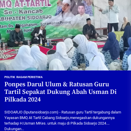
POLITIK
RAGAM PERISTIWA
Ponpes Darul Ulum & Ratusan Guru
Tartil Sepakat Dukung Abah Usman Di
Pilkada 2024
SIDOARJO (liputansidoarjo.com) - Ratusan guru Tartil tergabung dalam
Yayasan BMQ At Tartil Cabang Sidoarjo,menegaskan dukungannya
terhadap H.Usman MKes. untuk maju di Pilkada Sidoarjo 2024.
Dukungan...