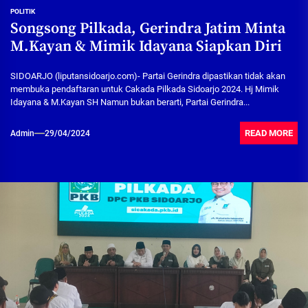
POLITIK
Songsong Pilkada, Gerindra Jatim Minta
M.Kayan & Mimik Idayana Siapkan Diri
SIDOARJO (liputansidoarjo.com)- Partai Gerindra dipastikan tidak akan
membuka pendaftaran untuk Cakada Pilkada Sidoarjo 2024. Hj Mimik
Idayana & M.Kayan SH Namun bukan berarti, Partai Gerindra...
READ MORE
Admin
29/04/2024