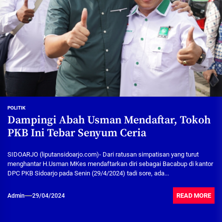
POLITIK
Dampingi Abah Usman Mendaftar, Tokoh
PKB Ini Tebar Senyum Ceria
SIDOARJO (liputansidoarjo.com)- Dari ratusan simpatisan yang turut
menghantar H.Usman MKes mendaftarkan diri sebagai Bacabup di kantor
DPC PKB Sidoarjo pada Senin (29/4/2024) tadi sore, ada...
READ MORE
Admin
29/04/2024