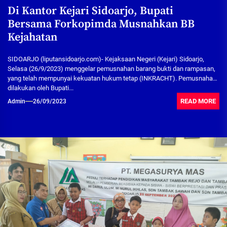
Di Kantor Kejari Sidoarjo, Bupati
Bersama Forkopimda Musnahkan BB
Kejahatan
SIDOARJO (liputansidoarjo.com)- Kejaksaan Negeri (Kejari) Sidoarjo,
Selasa (26/9/2023) menggelar pemusnahan barang bukti dan rampasan,
yang telah mempunyai kekuatan hukum tetap (INKRACHT). Pemusnahan
dilakukan oleh Bupati...
READ MORE
Admin
26/09/2023