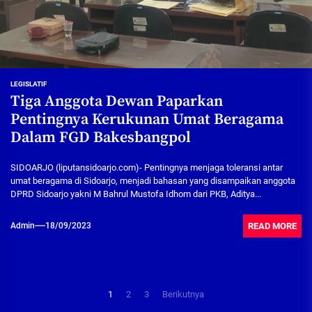
LEGISLATIF
Tiga Anggota Dewan Paparkan
Pentingnya Kerukunan Umat Beragama
Dalam FGD Bakesbangpol
SIDOARJO (liputansidoarjo.com)- Pentingnya menjaga toleransi antar
umat beragama di Sidoarjo, menjadi bahasan yang disampaikan anggota
DPRD Sidoarjo yakni M Bahrul Mustofa Idhom dari PKB, Aditya...
READ MORE
Admin
18/09/2023
Paginasi
1
2
3
Berikutnya
pos