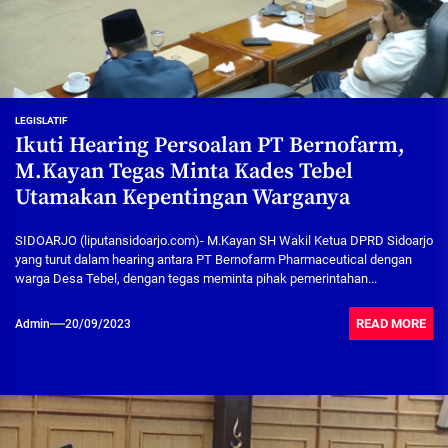
LEGISLATIF
Ikuti Hearing Persoalan PT Bernofarm,
M.Kayan Tegas Minta Kades Tebel
Utamakan Kepentingan Warganya
SIDOARJO (liputansidoarjo.com)- M.Kayan SH Wakil Ketua DPRD Sidoarjo
yang turut dalam hearing antara PT Bernofarm Pharmaceutical dengan
warga Desa Tebel, dengan tegas meminta pihak pemerintahan...
READ MORE
Admin
20/09/2023