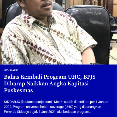
LEGISLATIF
Bahas Kembali Program UHC, BPJS
Diharap Naikkan Angka Kapitasi
Puskesmas
SIDOARJO (liputansidoarjo.com)- Meski sudah dihentikan per 1 Januari
2022, Program universal health coverage (UHC) yang dicanangkan
Pemkab Sidoarjo sejak 1 Juni 2021 lalu, kedepan program...