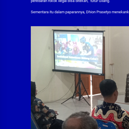
peredaran rokok ilegal bisa ditekan,” tutur Gilang.
Sementara itu dalam paparannya, Dhion Prasetyo menekan