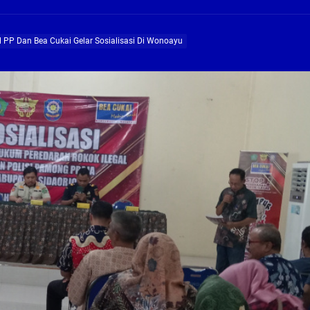
ng Profesional Dan Kapabel, Komisi B Dua Kali Panggil Pansel Dan Minta Ada Pa
ol PP Dan Bea Cukai Gelar Sosialisasi Di Wonoayu
g, Pembangunan Fly Over Gedangan Semakin Dekat
rjo Masif Jalankan Program Rehab RTLH
g, Pembangunan Fly over Gedangan Semakin Dekat
 solusi masalah warga Seketi dan Urangagung
ng Profesional Dan Kapabel, Komisi B Dua Kali Panggil Pansel Dan Minta Ada Pa