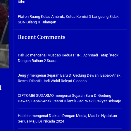
Ribu
Tabuh Perangi Miras, Ealah
Hukumannya Cuma Bayar Rp
300 Ribu
Plafon Ruang Kelas Ambruk, Ketua Komisi D Langsung Sidak
SDN Gilang II Tulangan
05/08/2026
Plafon Ruang Kelas Ambruk,
Recent Comments
Ketua Komisi D Langsung Sidak
SDN Gilang II Tulangan
05/08/2026
Pak Jo
mengenai
Muscab Kedua PHRI, Achmadi Tetap ‘Keok’
Dengan Raihan 2 Suara
Jeng y
mengenai
Sejarah Baru Di Gedung Dewan, Bapak-Anak
Resmi Dilantik Jadi Wakil Rakyat Sidoarjo
a
CIPTOMEI SUDARMO
mengenai
Sejarah Baru Di Gedung
Dewan, Bapak-Anak Resmi Dilantik Jadi Wakil Rakyat Sidoarjo
Habibhr
mengenai
Diskusi Dengan Media, Mas Iin Nyatakan
Serius Maju Di Pilkada 2024