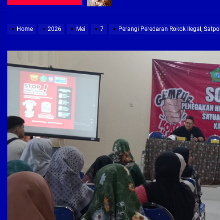
Demi Jajaran Direksi Delta Tirta Ya
Home
2026
Mei
7
Perangi Peredaran Rokok Ilegal, Satp
Pembebasan Lahan Segera Rampun
Peduli Warga Miskin, Bupati Sidoa
Pembebasan Lahan Hampir Rampun
Terima aduan warga, Komisi A cari
Demi Jajaran Direksi Delta Tirta Ya