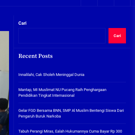
05/08/2026
kta Integritas
Plafon Ruang Kelas Ambruk,
Ketua Komisi D Langsung Sidak
Cari
SDN Gilang II Tulangan
05/08/2026
Cari
Innalilahi, Cak Sholeh
Meninggal Dunia
Recent Posts
07/08/2026
kta Integritas
Innalilahi, Cak Sholeh Meninggal Dunia
Mantap, MI Muslimat NU
Pucang Raih Penghargaan
Pendidikan Tingkat
Mantap, MI Muslimat NU Pucang Raih Penghargaan
Internasional
Pendidikan Tingkat Internasional
06/08/2026
Gelar FGD Bersama BNN, SMP Al
Gelar FGD Bersama BNN, SMP Al Muslim Bentengi Siswa Dari
Muslim Bentengi Siswa Dari
Pengaruh Buruk Narkoba
Pengaruh Buruk Narkoba
05/08/2026
Tabuh Perangi Miras, Ealah Hukumannya Cuma Bayar Rp 300