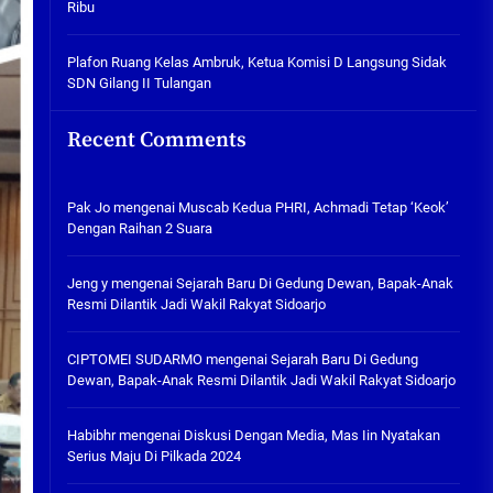
Ribu
Tabuh Perangi Miras, Ealah
Hukumannya Cuma Bayar Rp
300 Ribu
Plafon Ruang Kelas Ambruk, Ketua Komisi D Langsung Sidak
SDN Gilang II Tulangan
05/08/2026
Plafon Ruang Kelas Ambruk,
Recent Comments
Ketua Komisi D Langsung Sidak
SDN Gilang II Tulangan
05/08/2026
Pak Jo
mengenai
Muscab Kedua PHRI, Achmadi Tetap ‘Keok’
Dengan Raihan 2 Suara
Jeng y
mengenai
Sejarah Baru Di Gedung Dewan, Bapak-Anak
Resmi Dilantik Jadi Wakil Rakyat Sidoarjo
CIPTOMEI SUDARMO
mengenai
Sejarah Baru Di Gedung
Dewan, Bapak-Anak Resmi Dilantik Jadi Wakil Rakyat Sidoarjo
Habibhr
mengenai
Diskusi Dengan Media, Mas Iin Nyatakan
Serius Maju Di Pilkada 2024