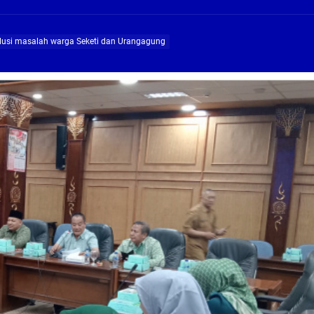
ng Profesional Dan Kapabel, Komisi B Dua Kali Panggil Pansel Dan Minta Ada Pa
olusi masalah warga Seketi dan Urangagung
g, Pembangunan Fly Over Gedangan Semakin Dekat
rjo Masif Jalankan Program Rehab RTLH
g, Pembangunan Fly over Gedangan Semakin Dekat
 solusi masalah warga Seketi dan Urangagung
ng Profesional Dan Kapabel, Komisi B Dua Kali Panggil Pansel Dan Minta Ada Pa