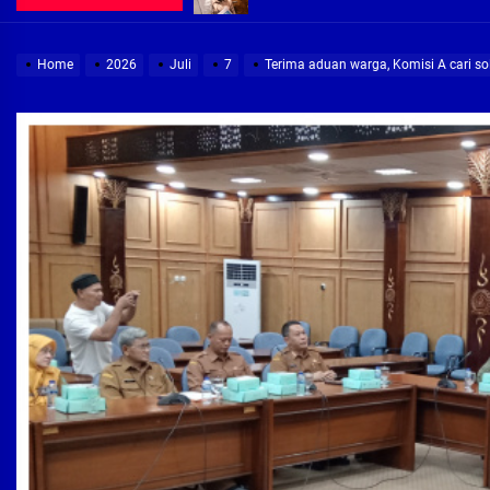
Demi Jajaran Direksi Delta Tirta Ya
Home
2026
Juli
7
Terima aduan warga, Komisi A cari s
Pembebasan Lahan Segera Rampun
Peduli Warga Miskin, Bupati Sidoa
Pembebasan Lahan Hampir Rampun
Terima aduan warga, Komisi A cari
Demi Jajaran Direksi Delta Tirta Ya