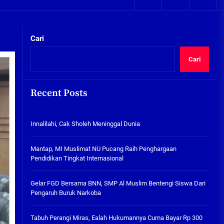
05/08/2026
kta Integritas
Plafon Ruang Kelas Ambruk,
Ketua Komisi D Langsung Sidak
Cari
SDN Gilang II Tulangan
05/08/2026
Cari
Innalilahi, Cak Sholeh
Meninggal Dunia
Recent Posts
07/08/2026
kta Integritas
Innalilahi, Cak Sholeh Meninggal Dunia
Mantap, MI Muslimat NU
Pucang Raih Penghargaan
Pendidikan Tingkat
Mantap, MI Muslimat NU Pucang Raih Penghargaan
Internasional
Pendidikan Tingkat Internasional
06/08/2026
Gelar FGD Bersama BNN, SMP Al
Gelar FGD Bersama BNN, SMP Al Muslim Bentengi Siswa Dari
Muslim Bentengi Siswa Dari
Pengaruh Buruk Narkoba
Pengaruh Buruk Narkoba
05/08/2026
Tabuh Perangi Miras, Ealah Hukumannya Cuma Bayar Rp 300