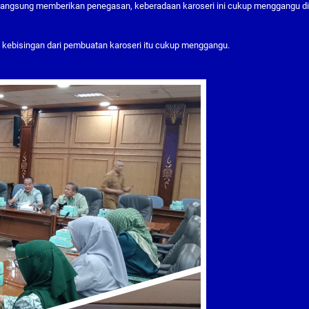
angsung memberikan penegasan, keberadaan karoseri ini cukup menggangu di
ga kebisingan dari pembuatan karoseri itu cukup menggangu.