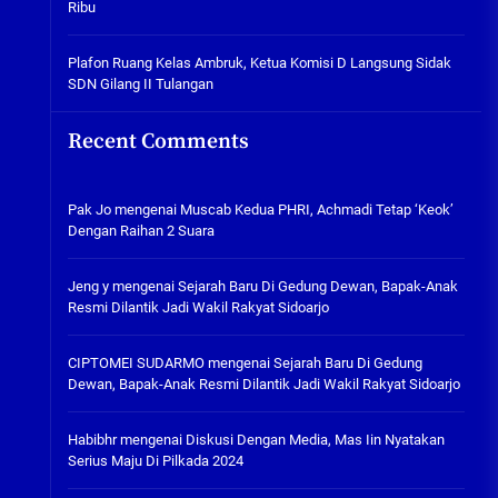
Ribu
Tabuh Perangi Miras, Ealah
Hukumannya Cuma Bayar Rp
300 Ribu
Plafon Ruang Kelas Ambruk, Ketua Komisi D Langsung Sidak
SDN Gilang II Tulangan
05/08/2026
Plafon Ruang Kelas Ambruk,
Recent Comments
Ketua Komisi D Langsung Sidak
SDN Gilang II Tulangan
05/08/2026
Pak Jo
mengenai
Muscab Kedua PHRI, Achmadi Tetap ‘Keok’
Dengan Raihan 2 Suara
Jeng y
mengenai
Sejarah Baru Di Gedung Dewan, Bapak-Anak
Resmi Dilantik Jadi Wakil Rakyat Sidoarjo
CIPTOMEI SUDARMO
mengenai
Sejarah Baru Di Gedung
Dewan, Bapak-Anak Resmi Dilantik Jadi Wakil Rakyat Sidoarjo
Habibhr
mengenai
Diskusi Dengan Media, Mas Iin Nyatakan
Serius Maju Di Pilkada 2024