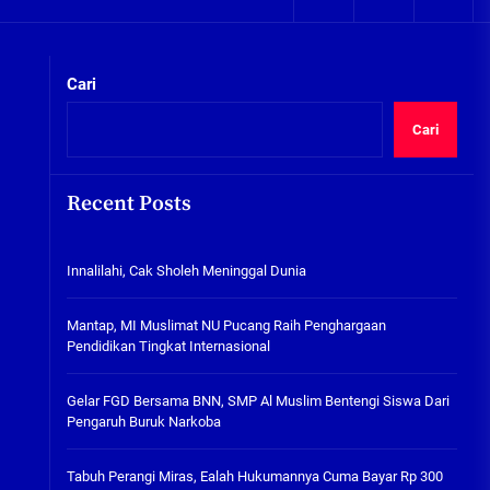
05/08/2026
kta Integritas
Plafon Ruang Kelas Ambruk,
Ketua Komisi D Langsung Sidak
Cari
SDN Gilang II Tulangan
05/08/2026
Cari
Innalilahi, Cak Sholeh
Meninggal Dunia
Recent Posts
07/08/2026
kta Integritas
Innalilahi, Cak Sholeh Meninggal Dunia
Mantap, MI Muslimat NU
Pucang Raih Penghargaan
Pendidikan Tingkat
Mantap, MI Muslimat NU Pucang Raih Penghargaan
Internasional
Pendidikan Tingkat Internasional
06/08/2026
Gelar FGD Bersama BNN, SMP Al
Gelar FGD Bersama BNN, SMP Al Muslim Bentengi Siswa Dari
Muslim Bentengi Siswa Dari
Pengaruh Buruk Narkoba
Pengaruh Buruk Narkoba
05/08/2026
Tabuh Perangi Miras, Ealah Hukumannya Cuma Bayar Rp 300