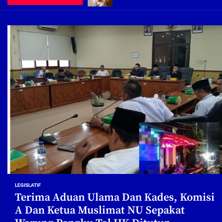
Demi Jajaran Direksi Delta Tirta Ya
Pembebasan Lahan Segera Rampun
Peduli Warga Miskin, Bupati Sidoa
Pembebasan Lahan Hampir Rampun
Terima aduan warga, Komisi A cari
Demi Jajaran Direksi Delta Tirta Ya
LEGISLATIF
Terima Aduan Ulama Dan Kades, Komisi
A Dan Ketua Muslimat NU Sepakat