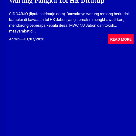
Warung Pangku Tol HK Ditutup
SIDOARJO (liputansidoarjo.com)-Banyaknya warung remang berkedok
karaoke di kawasan tol HK Jabon yang semakin mengkhawatirkan,
mendorong beberapa kepala desa, MWC NU Jabon dan tokoh
masyarakat di...
READ MORE
Admin
01/07/2026