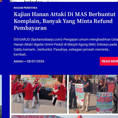
RAGAM PERISTIWA
Kajian Hanan Attaki Di MAS Berbuntut
Komplain, Banyak Yang Minta Refund
Pembayaran
SIDOARJO (liputansidoarjo.com)-Pengajian umum menghadirkan Ust
Hanan Attaki digelar Ummi Peduli di Masjid Agung (MA) Sidoarjo pada
Sabtu kemarin , berbuntut. Pasalnya, sebagian jemaah meminta
kembali...
READ MO
Admin
28/07/2026