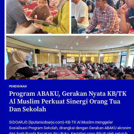
PENDIDIKAN
Program ABAKU, Gerakan Nyata KB/TK
Al Muslim Perkuat Sinergi Orang Tua
Dan Sekolah
SIDOARJO (liputansidoarjo.com)-KB-TK Al Muslim menggelar
Sosialisasi Program Sekolah, dirangkai dengan Gerakan ABAKU akronim
dari Ayah Bunda Bacakan Aku Buku. Kegiatan yang diikuti oleh seluruh