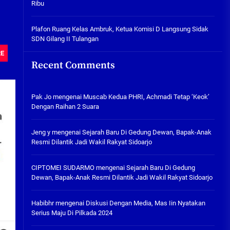
Ribu
Tabuh Perangi Miras, Ealah
Hukumannya Cuma Bayar Rp
300 Ribu
Plafon Ruang Kelas Ambruk, Ketua Komisi D Langsung Sidak
SDN Gilang II Tulangan
05/08/2026
RE
Plafon Ruang Kelas Ambruk,
Recent Comments
Ketua Komisi D Langsung Sidak
SDN Gilang II Tulangan
05/08/2026
Pak Jo
mengenai
Muscab Kedua PHRI, Achmadi Tetap ‘Keok’
Dengan Raihan 2 Suara
Jeng y
mengenai
Sejarah Baru Di Gedung Dewan, Bapak-Anak
Resmi Dilantik Jadi Wakil Rakyat Sidoarjo
CIPTOMEI SUDARMO
mengenai
Sejarah Baru Di Gedung
Dewan, Bapak-Anak Resmi Dilantik Jadi Wakil Rakyat Sidoarjo
Habibhr
mengenai
Diskusi Dengan Media, Mas Iin Nyatakan
Serius Maju Di Pilkada 2024