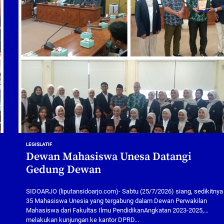
LEGISLATIF
Dewan Mahasiswa Unesa Datangi
Gedung Dewan
SIDOARJO (liputansidoarjo.com)- Sabtu (25/7/2026) siang, sedikitnya
35 Mahasiswa Unesia yang tergabung dalam Dewan Perwakilan
Mahasiswa dari Fakultas Ilmu PendidikanAngkatan 2023-2025,
melakukan kunjungan ke kantor DPRD...