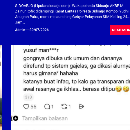
SIDOARJO (Liputansidoarjo.com)- Wakapolresta Sidoarjo AKBP M.
Zainur Rofik didampingi Kasat Lantas Polresta Sidoarjo Kompol Yudhi
Anugrah Putra, resmi melaunching Gebyar Pelayanan SIM Keliling 24
Jam...
READ MO
Admin
30/07/2026