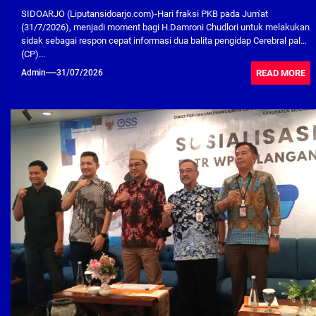
SIDOARJO (Liputansidoarjo.com)-Hari fraksi PKB pada Jum'at
(31/7/2026), menjadi moment bagi H.Damroni Chudlori untuk melakukan
sidak sebagai respon cepat informasi dua balita pengidap Cerebral palsy
(CP)...
READ MORE
Admin
31/07/2026