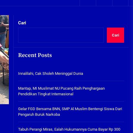
05/08/2026
kta Integritas
Plafon Ruang Kelas Ambruk,
Ketua Komisi D Langsung Sidak
Cari
SDN Gilang II Tulangan
05/08/2026
Cari
Innalilahi, Cak Sholeh
Meninggal Dunia
Recent Posts
07/08/2026
kta Integritas
Innalilahi, Cak Sholeh Meninggal Dunia
Mantap, MI Muslimat NU
Pucang Raih Penghargaan
Pendidikan Tingkat
Mantap, MI Muslimat NU Pucang Raih Penghargaan
Internasional
Pendidikan Tingkat Internasional
06/08/2026
Gelar FGD Bersama BNN, SMP Al
Gelar FGD Bersama BNN, SMP Al Muslim Bentengi Siswa Dari
Muslim Bentengi Siswa Dari
Pengaruh Buruk Narkoba
Pengaruh Buruk Narkoba
05/08/2026
Tabuh Perangi Miras, Ealah Hukumannya Cuma Bayar Rp 300