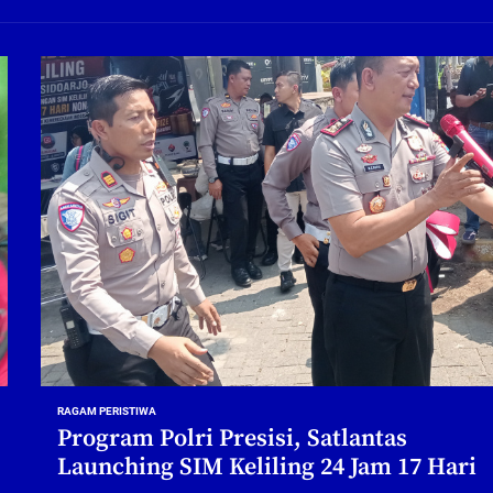
ng Profesional Dan Kapabel, Komisi B Dua Kali Panggil Pansel Dan Minta Ada Pa
g, Pembangunan Fly Over Gedangan Semakin Dekat
rjo Masif Jalankan Program Rehab RTLH
g, Pembangunan Fly over Gedangan Semakin Dekat
 solusi masalah warga Seketi dan Urangagung
ng Profesional Dan Kapabel, Komisi B Dua Kali Panggil Pansel Dan Minta Ada Pa
RAGAM PERISTIWA
Program Polri Presisi, Satlantas
Launching SIM Keliling 24 Jam 17 Hari