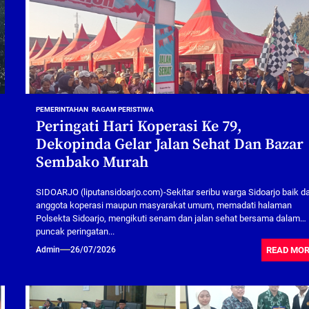
PEMERINTAHAN
RAGAM PERISTIWA
Peringati Hari Koperasi Ke 79,
Dekopinda Gelar Jalan Sehat Dan Bazar
Sembako Murah
SIDOARJO (liputansidoarjo.com)-Sekitar seribu warga Sidoarjo baik da
anggota koperasi maupun masyarakat umum, memadati halaman
Polsekta Sidoarjo, mengikuti senam dan jalan sehat bersama dalam
puncak peringatan...
READ MO
Admin
26/07/2026