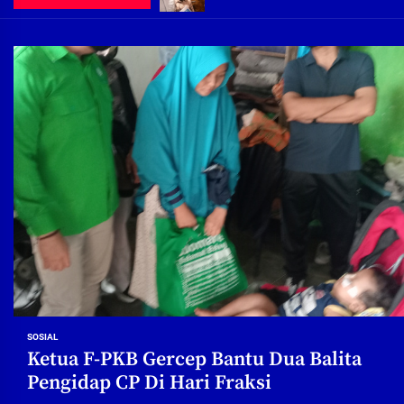
Demi Jajaran Direksi Delta Tirta Ya
Pembebasan Lahan Segera Rampun
Peduli Warga Miskin, Bupati Sidoa
Pembebasan Lahan Hampir Rampun
Terima aduan warga, Komisi A cari
Demi Jajaran Direksi Delta Tirta Ya
SOSIAL
Ketua F-PKB Gercep Bantu Dua Balita
Pengidap CP Di Hari Fraksi