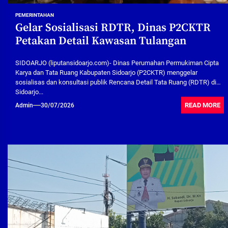
PEMERINTAHAN
Gelar Sosialisasi RDTR, Dinas P2CKTR
Petakan Detail Kawasan Tulangan
SIDOARJO (liputansidoarjo.com)- Dinas Perumahan Permukiman Cipta
Karya dan Tata Ruang Kabupaten Sidoarjo (P2CKTR) menggelar
sosialisas dan konsultasi publik Rencana Detail Tata Ruang (RDTR) di
Sidoarjo...
READ MORE
Admin
30/07/2026