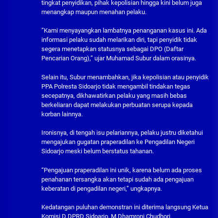
tingkat penyidikan, pihak kepolisian hingga kini belum juga
menangkap maupun menahan pelaku.
​”Kami menyayangkan lambatnya penanganan kasus ini. Ada
informasi pelaku sudah melarikan diri, tapi penyidik tidak
segera menetapkan statusnya sebagai DPO (Daftar
Pencarian Orang),” ujar Muhamad Subur dalam orasinya.
Selain itu, Subur menambahkan, jika kepolisian atau penyidik
PPA Polresta Sidoarjo tidak mengambil tindakan tegas
secepatnya, dikhawatirkan pelaku yang masih bebas
berkeliaran dapat melakukan perbuatan serupa kepada
korban lainnya.
Ironisnya, di tengah isu pelariannya, pelaku justru diketahui
mengajukan gugatan praperadilan ke Pengadilan Negeri
Sidoarjo meski belum berstatus tahanan.
“Pengajuan praperadilan ini unik, karena belum ada proses
penahanan tersangka akan tetapi sudah ada pengajuan
keberatan di pengadilan negeri,” ungkapnya.
​Kedatangan puluhan demonstran ini diterima langsung Ketua
Komisi D DPRD Sidoarjo, M Dhamroni Chudhori.