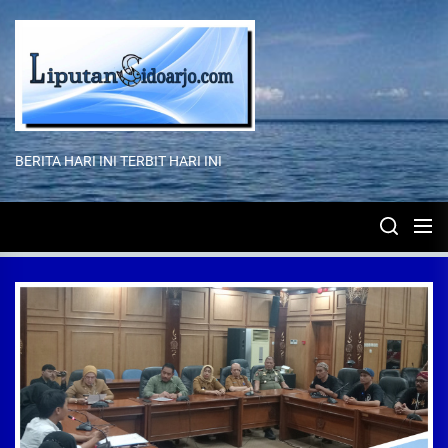
Skip
to
the
content
BERITA HARI INI TERBIT HARI INI