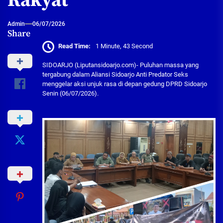
Rakyat
Admin
06/07/2026
Share
Read Time:
1 Minute, 43 Second
SIDOARJO (Liputansidoarjo.com)- Puluhan massa yang
tergabung dalam Aliansi Sidoarjo Anti Predator Seks
menggelar aksi unjuk rasa di depan gedung DPRD Sidoarjo
Senin (06/07/2026).