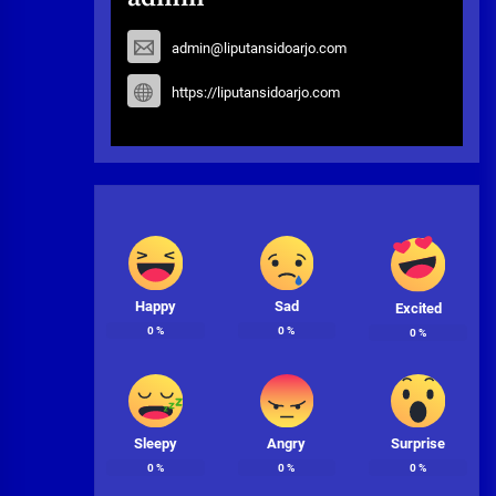
admin@liputansidoarjo.com
https://liputansidoarjo.com
Happy
Sad
Excited
0
%
0
%
0
%
Sleepy
Angry
Surprise
0
%
0
%
0
%