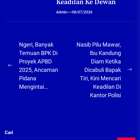
Keadilan Ke Dewan
Admin
08/07/2026
Navigasi
Ngeri, Banyak
Nasib Pilu Mawar,
pos
Temuan BPK Di
Ibu Kandung
Proyek APBD
Diam Ketika
Previous
2025, Ancaman
Dicabuli Bapak
Ne
post:
Pidana
Tiri, Kini Mencari
pos
Mengintai…
Keadilan Di
Kantor Polisi
Cari