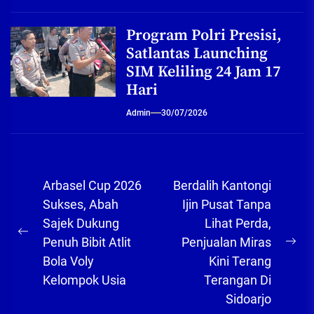
Program Polri Presisi,
Satlantas Launching
SIM Keliling 24 Jam 17
Hari
Admin
30/07/2026
Navigasi
Arbasel Cup 2026
Berdalih Kantongi
pos
Sukses, Abah
Ijin Pusat Tanpa
Sajek Dukung
Lihat Perda,
Previous
Penuh Bibit Atlit
Penjualan Miras
Ne
post:
Bola Voly
Kini Terang
pos
Kelompok Usia
Terangan Di
Sidoarjo