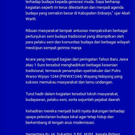
terhadap budaya kepada generasi muda. Saya berharap
kegiatan seperti ini terus dilestarikan dan menjadi agenda
budaya yang semakin besar di Kabupaten Sidoarjo,” ujar Abah
Warih.
Ribuan masyarakat tampak antusias menyaksikan berbagai
pertunjukan seni budaya tradisional yang ditampilkan oleh
para pelaku seni dan komunitas budaya dari berbagai wilayah
meskipun sempat gerimis manja
Acara yang menjadi bagian dari peringatan Tahun Baru Jawa
atau 1 Suro tersebut menghadirkan berbagai kesenian
tradisional, termasuk penampilan spektakuler dari Putro
Warso Wijoyo 1244 (PWWX1244) Wayang Ndoyong yang
sukses memukau masyarakat dan tamu undangan.
Turut hadir dalam kegiatan tersebut tokoh masyarakat,
budayawan, pelaku seni, serta sejumlah pejabat daerah
Kehadiran mereka menjadi bukti nyata dukungan terhadap
upaya pelestarian budaya lokal agar tetap hidup dan
berkembang di tengah arus modernisasi.
Sementara itu, Hj. Sukartini, S.Pd., M.Pd., Kepala Bidang