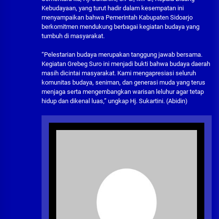
Kebudayaan, yang turut hadir dalam kesempatan ini
menyampaikan bahwa Pemerintah Kabupaten Sidoarjo
berkomitmen mendukung berbagai kegiatan budaya yang
tumbuh di masyarakat.
“Pelestarian budaya merupakan tanggung jawab bersama.
Kegiatan Grebeg Suro ini menjadi bukti bahwa budaya daerah
masih dicintai masyarakat. Kami mengapresiasi seluruh
komunitas budaya, seniman, dan generasi muda yang terus
menjaga serta mengembangkan warisan leluhur agar tetap
hidup dan dikenal luas,” ungkap Hj. Sukartini. (Abidin)