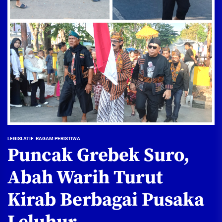
LEGISLATIF
RAGAM PERISTIWA
Puncak Grebek Suro,
Abah Warih Turut
Kirab Berbagai Pusaka