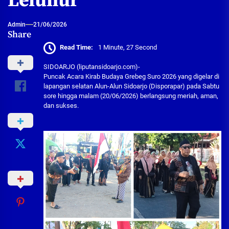
Leluhur
Admin
21/06/2026
Share
Read Time:
1 Minute, 27 Second
SIDOARJO (liputansidoarjo.com)-
Puncak Acara Kirab Budaya Grebeg Suro 2026 yang digelar di
lapangan selatan Alun-Alun Sidoarjo (Disporapar) pada Sabtu
sore hingga malam (20/06/2026) berlangsung meriah, aman,
dan sukses.