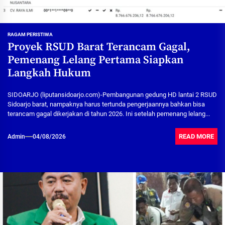
RAGAM PERISTIWA
Proyek RSUD Barat Terancam Gagal,
Pemenang Lelang Pertama Siapkan
Langkah Hukum
SIDOARJO (liputansidoarjo.com)-Pembangunan gedung HD lantai 2 RSUD
Sidoarjo barat, nampaknya harus tertunda pengerjaannya bahkan bisa
terancam gagal dikerjakan di tahun 2026. Ini setelah pemenang lelang...
READ MORE
Admin
04/08/2026