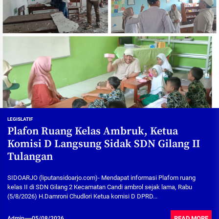
LEGISLATIF
Plafon Ruang Kelas Ambruk, Ketua
Komisi D Langsung Sidak SDN Gilang II
Tulangan
SIDOARJO (liputansidoarjo.com)- Mendapat informasi Plafom ruang
kelas II di SDN Gilang 2 Kecamatan Candi ambrol sejak lama, Rabu
(5/8/2026) H.Damroni Chudlori Ketua komisi D DPRD...
READ MORE
Admin
05/08/2026