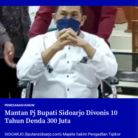
PENEGAKAN HUKUM
Mantan Pj Bupati Sidoarjo Divonis 10
Tahun Denda 300 Juta
SIDOARJO (liputansidoarjo.com)-Majelis hakim Pengadilan Tipikor