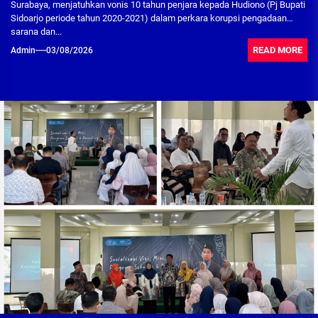
Surabaya, menjatuhkan vonis 10 tahun penjara kepada Hudiono (Pj Bupati
Sidoarjo periode tahun 2020-2021) dalam perkara korupsi pengadaan
sarana dan...
READ MORE
Admin
03/08/2026