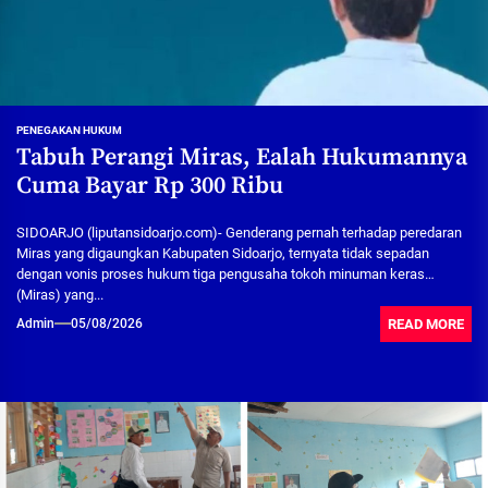
PENEGAKAN HUKUM
Tabuh Perangi Miras, Ealah Hukumannya
Cuma Bayar Rp 300 Ribu
SIDOARJO (liputansidoarjo.com)- Genderang pernah terhadap peredaran
Miras yang digaungkan Kabupaten Sidoarjo, ternyata tidak sepadan
dengan vonis proses hukum tiga pengusaha tokoh minuman keras
(Miras) yang...
READ MORE
Admin
05/08/2026