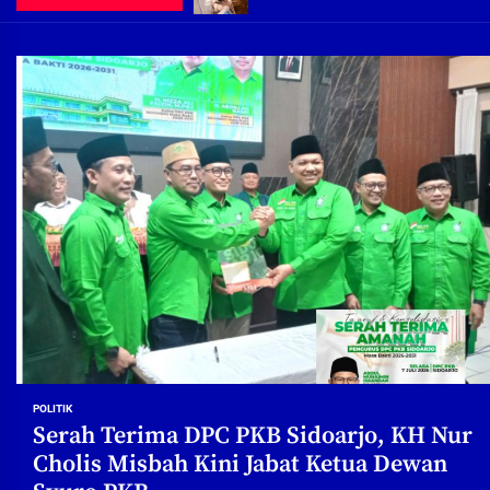
Demi Jajaran Direksi Delta Tirta Ya
Pembebasan Lahan Segera Rampun
Peduli Warga Miskin, Bupati Sidoa
Pembebasan Lahan Hampir Rampun
Terima aduan warga, Komisi A cari
Demi Jajaran Direksi Delta Tirta Ya
POLITIK
Serah Terima DPC PKB Sidoarjo, KH Nur
Cholis Misbah Kini Jabat Ketua Dewan