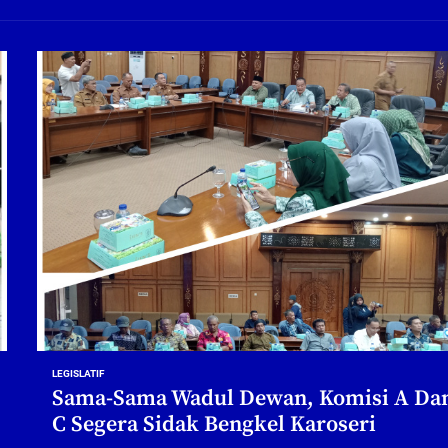
ng Profesional Dan Kapabel, Komisi B Dua Kali Panggil Pansel Dan Minta Ada Pa
g, Pembangunan Fly Over Gedangan Semakin Dekat
rjo Masif Jalankan Program Rehab RTLH
g, Pembangunan Fly over Gedangan Semakin Dekat
 solusi masalah warga Seketi dan Urangagung
ng Profesional Dan Kapabel, Komisi B Dua Kali Panggil Pansel Dan Minta Ada Pa
LEGISLATIF
Sama-Sama Wadul Dewan, Komisi A Da
C Segera Sidak Bengkel Karoseri