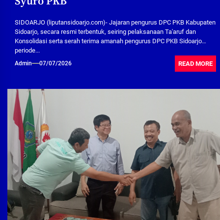
Syuro PKB
SIDOARJO (liputansidoarjo.com)- Jajaran pengurus DPC PKB Kabupaten
Sidoarjo, secara resmi terbentuk, seiring pelaksanaan Ta'aruf dan
Konsolidasi serta serah terima amanah pengurus DPC PKB Sidoarjo
periode...
READ MORE
Admin
07/07/2026