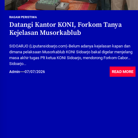
RAGAM PERISTIWA
Datangi Kantor KONI, Forkom Tanya
Kejelasan Musorkablub
SIDOARJO (Liputansidoarjo.com)-Belum adanya kejelasan kapan dan
dimana pelaksaan Musorkablub KONI Sidoarjo bakal digelar menjelang
masa akhir tugas Plt ketua KONI Sidoarjo, mendorong Forkom Cabor
Sidoarjo...
READ MORE
Admin
07/07/2026