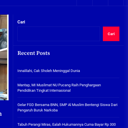
05/08/2026
kta Integritas
Plafon Ruang Kelas Ambruk,
Ketua Komisi D Langsung Sidak
Cari
SDN Gilang II Tulangan
05/08/2026
Cari
Innalilahi, Cak Sholeh
Meninggal Dunia
Recent Posts
07/08/2026
kta Integritas
Innalilahi, Cak Sholeh Meninggal Dunia
Mantap, MI Muslimat NU
Pucang Raih Penghargaan
Pendidikan Tingkat
Mantap, MI Muslimat NU Pucang Raih Penghargaan
Internasional
Pendidikan Tingkat Internasional
06/08/2026
Gelar FGD Bersama BNN, SMP Al
Gelar FGD Bersama BNN, SMP Al Muslim Bentengi Siswa Dari
Muslim Bentengi Siswa Dari
Pengaruh Buruk Narkoba
n
Pengaruh Buruk Narkoba
05/08/2026
Tabuh Perangi Miras, Ealah Hukumannya Cuma Bayar Rp 300