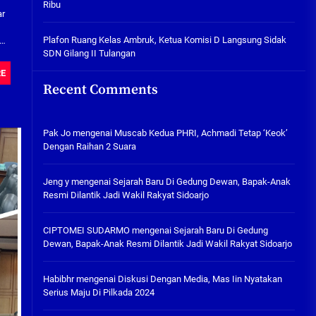
Ribu
Tabuh Perangi Miras, Ealah
ar
Hukumannya Cuma Bayar Rp
300 Ribu
Plafon Ruang Kelas Ambruk, Ketua Komisi D Langsung Sidak
6)
SDN Gilang II Tulangan
05/08/2026
RE
Plafon Ruang Kelas Ambruk,
Recent Comments
Ketua Komisi D Langsung Sidak
SDN Gilang II Tulangan
05/08/2026
Pak Jo
mengenai
Muscab Kedua PHRI, Achmadi Tetap ‘Keok’
Dengan Raihan 2 Suara
Jeng y
mengenai
Sejarah Baru Di Gedung Dewan, Bapak-Anak
Resmi Dilantik Jadi Wakil Rakyat Sidoarjo
CIPTOMEI SUDARMO
mengenai
Sejarah Baru Di Gedung
Dewan, Bapak-Anak Resmi Dilantik Jadi Wakil Rakyat Sidoarjo
Habibhr
mengenai
Diskusi Dengan Media, Mas Iin Nyatakan
Serius Maju Di Pilkada 2024