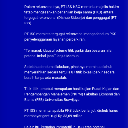
Dalam rekonvensinya, PT ISS-KSO meminta majelis hakim
tetap mengesahkan perjanjian kerja sama (PKS) antara
tergugat rekonvensi (Dishub Sidoarjo) dan penggugat (PT
ISS).
PT ISS meminta tergugat rekonvensi mengadendum PKS
penyelenggaraan layanan perparkiran.
”Termasuk klausul volume titik parkir dan besaran nilai
potensi imbal jasa,” lanjut Marbun.
Setelah adendum dilakukan, pihaknya meminta dishub
menyerahkan secara tertulis 87 titik lokasi parkir secara
bersih tanpa ada masalah.
Titik-titik tersebut merupakan hasil kajian Pusat Kajian dan
Pengembangan Manajemen (PKPM) Fakultas Ekonomi dan
Bisnis (FEB) Universitas Brawijaya.
PT ISS meminta, apabila PKS tidak berlanjut, dishub harus
membayar ganti rugi Rp 33,69 miliar.
Selain itu, kerugian immateriil PT ISS atas potensi