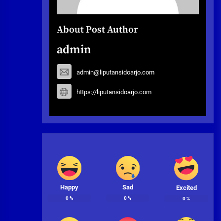
About Post Author
admin
admin@liputansidoarjo.com
https://liputansidoarjo.com
Happy
Sad
Excited
0
%
0
%
0
%