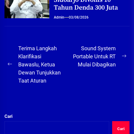
Tahun Denda 300 Juta
Admin
03/08/2026
Navigasi
Terima Langkah
Sound System
pos
Klarifikasi
Portable Untuk RT
Ne
Bawaslu, Ketua
Mulai Dibagikan
Previous
pos
Dewan Tunjukkan
post:
Taat Aturan
Cari
Cari