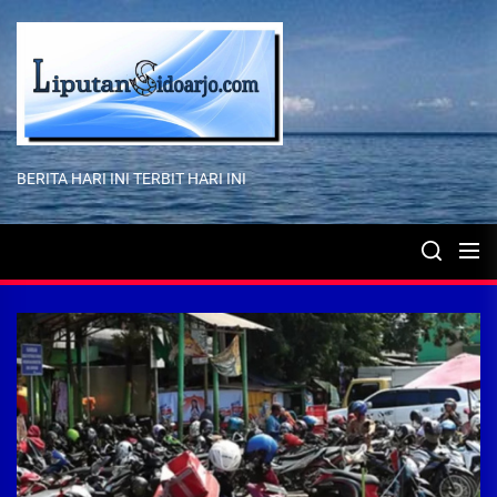
Skip
to
the
content
BERITA HARI INI TERBIT HARI INI