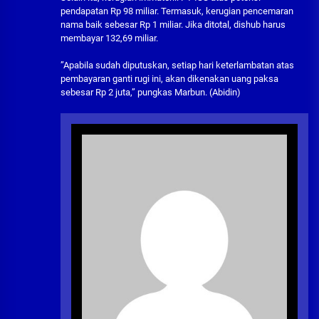
pendapatan Rp 98 miliar. Termasuk, kerugian pencemaran
nama baik sebesar Rp 1 miliar. Jika ditotal, dishub harus
membayar 132,69 miliar.
”Apabila sudah diputuskan, setiap hari keterlambatan atas
pembayaran ganti rugi ini, akan dikenakan uang paksa
sebesar Rp 2 juta,” pungkas Marbun. (Abidin)