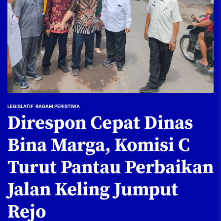
LEGISLATIF
RAGAM PERISTIWA
Direspon Cepat Dinas
Bina Marga, Komisi C
Turut Pantau Perbaikan
Jalan Keling Jumput
Rejo