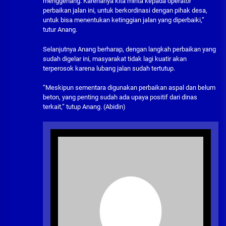
menggenang. Karenanya kita minta kepada operator
perbaikan jalan ini, untuk berkordinasi dengan pihak desa,
untuk bisa menentukan ketinggian jalan yang diperbaiki,”
tutur Anang.
Selanjutnya Anang berharap, dengan langkah perbaikan yang
sudah digelar ini, masyarakat tidak lagi kuatir akan
terperosok karena lubang jalan sudah tertutup.
“Meskipun sementara digunakan perbaikan aspal dan belum
beton, yang penting sudah ada upaya positif dari dinas
terkait,” tutup Anang. (Abidin)