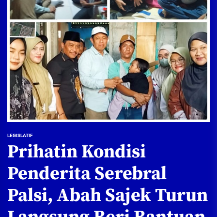
LEGISLATIF
Prihatin Kondisi
Penderita Serebral
Palsi, Abah Sajek Turun