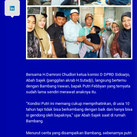
Bersama H.Damroni Chudlori ketua komisi D DPRD Sidoarjo,
Abah Sajek (panggilan akrab H.Sutadji), langsung bertemu
dengan Bambang Irawan, bapak Putri Febbyan yang ternyata
sudah lama sendiri merawat anaknya itu.
“Kondisi Putri ini memang cukup memprihatinkan, di usia 10
tahun tapi tidak bisa berkembang dengan baik dan hanya bisa
si gendong oleh bapaknya,” ujar Abah Sajek saat di rumah
Bambang.
Menurut cerita yang disampaikan Bambang, sebenarnya putri