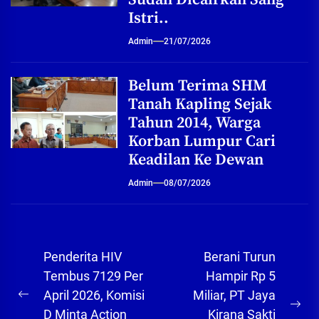
Istri..
Admin
21/07/2026
Belum Terima SHM
Tanah Kapling Sejak
Tahun 2014, Warga
Korban Lumpur Cari
Keadilan Ke Dewan
Admin
08/07/2026
Navigasi
Penderita HIV
Berani Turun
pos
Tembus 7129 Per
Hampir Rp 5
April 2026, Komisi
Miliar, PT Jaya
Previous
Ne
D Minta Action
Kirana Sakti