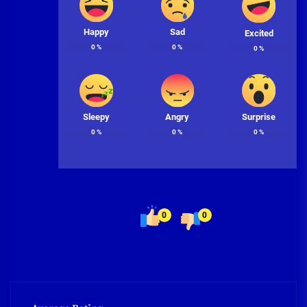
Happy
Sad
Excited
0
%
0
%
0
%
Sleepy
Angry
Surprise
0
%
0
%
0
%
0
0