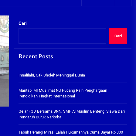
05/08/2026
kta Integritas
Plafon Ruang Kelas Ambruk,
Ketua Komisi D Langsung Sidak
Cari
SDN Gilang II Tulangan
05/08/2026
Cari
Innalilahi, Cak Sholeh
Meninggal Dunia
Recent Posts
07/08/2026
kta Integritas
Innalilahi, Cak Sholeh Meninggal Dunia
Mantap, MI Muslimat NU
Pucang Raih Penghargaan
Pendidikan Tingkat
Mantap, MI Muslimat NU Pucang Raih Penghargaan
Internasional
Pendidikan Tingkat Internasional
06/08/2026
Gelar FGD Bersama BNN, SMP Al
Gelar FGD Bersama BNN, SMP Al Muslim Bentengi Siswa Dari
Muslim Bentengi Siswa Dari
Pengaruh Buruk Narkoba
Pengaruh Buruk Narkoba
05/08/2026
Tabuh Perangi Miras, Ealah Hukumannya Cuma Bayar Rp 300