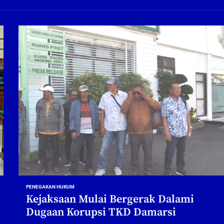
ng Profesional Dan Kapabel, Komisi B Dua Kali Panggil Pansel Dan Minta Ada Pa
g, Pembangunan Fly Over Gedangan Semakin Dekat
rjo Masif Jalankan Program Rehab RTLH
g, Pembangunan Fly over Gedangan Semakin Dekat
 solusi masalah warga Seketi dan Urangagung
ng Profesional Dan Kapabel, Komisi B Dua Kali Panggil Pansel Dan Minta Ada Pa
PENEGAKAN HUKUM
Kejaksaan Mulai Bergerak Dalami
Dugaan Korupsi TKD Damarsi