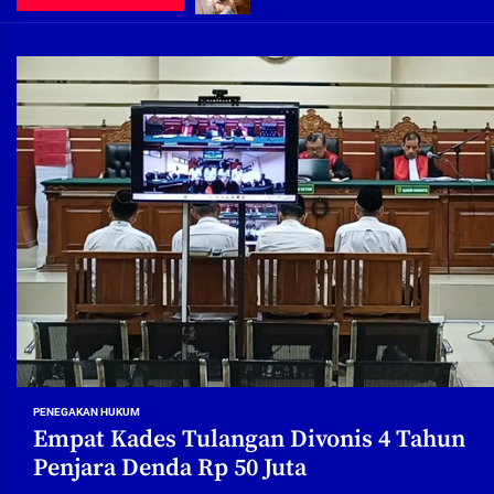
Demi Jajaran Direksi Delta Tirta Ya
Pembebasan Lahan Segera Rampun
Peduli Warga Miskin, Bupati Sidoa
Pembebasan Lahan Hampir Rampun
Terima aduan warga, Komisi A cari
Demi Jajaran Direksi Delta Tirta Ya
PENEGAKAN HUKUM
Empat Kades Tulangan Divonis 4 Tahun
Penjara Denda Rp 50 Juta