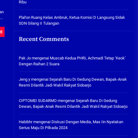
Ribu
Tabuh Perangi Miras, Ealah
Hukumannya Cuma Bayar Rp
aan
300 Ribu
Plafon Ruang Kelas Ambruk, Ketua Komisi D Langsung Sidak
..
SDN Gilang II Tulangan
05/08/2026
RE
Plafon Ruang Kelas Ambruk,
Recent Comments
Ketua Komisi D Langsung Sidak
SDN Gilang II Tulangan
05/08/2026
Pak Jo
mengenai
Muscab Kedua PHRI, Achmadi Tetap ‘Keok’
Dengan Raihan 2 Suara
Jeng y
mengenai
Sejarah Baru Di Gedung Dewan, Bapak-Anak
Resmi Dilantik Jadi Wakil Rakyat Sidoarjo
CIPTOMEI SUDARMO
mengenai
Sejarah Baru Di Gedung
Dewan, Bapak-Anak Resmi Dilantik Jadi Wakil Rakyat Sidoarjo
Habibhr
mengenai
Diskusi Dengan Media, Mas Iin Nyatakan
Serius Maju Di Pilkada 2024