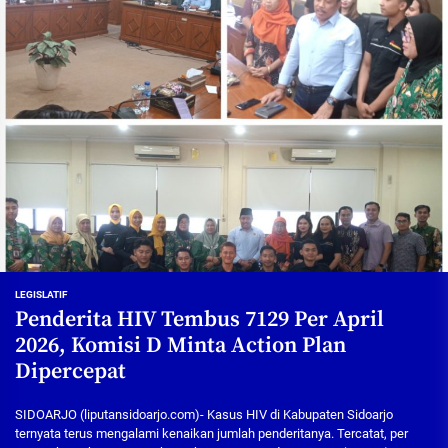
LEGISLATIF
Penderita HIV Tembus 7129 Per April
2026, Komisi D Minta Action Plan
Dipercepat
SIDOARJO (liputansidoarjo.com)- Kasus HIV di Kabupaten Sidoarjo
ternyata terus mengalami kenaikan jumlah penderitanya. Tercatat, per