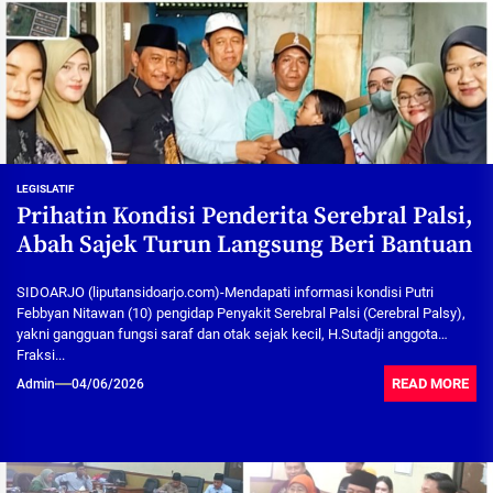
LEGISLATIF
Prihatin Kondisi Penderita Serebral Palsi,
Abah Sajek Turun Langsung Beri Bantuan
SIDOARJO (liputansidoarjo.com)-Mendapati informasi kondisi Putri
Febbyan Nitawan (10) pengidap Penyakit Serebral Palsi (Cerebral Palsy),
yakni gangguan fungsi saraf dan otak sejak kecil, H.Sutadji anggota
Fraksi...
READ MORE
Admin
04/06/2026