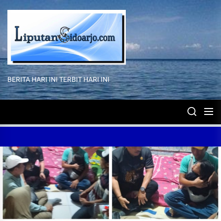
Skip
to
the
content
BERITA HARI INI TERBIT HARI INI