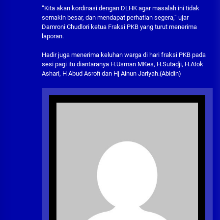
“Kita akan kordinasi dengan DLHK agar masalah ini tidak
semakin besar, dan mendapat perhatian segera,” ujar
Damroni Chudlori ketua Fraksi PKB yang turut menerima
laporan.
Hadir juga menerima keluhan warga di hari fraksi PKB pada
sesi pagi itu diantaranya H.Usman MKes, H.Sutadji, H.Atok
Ashari, H Abud Asrofi dan Hj Ainun Jariyah.(Abidin)