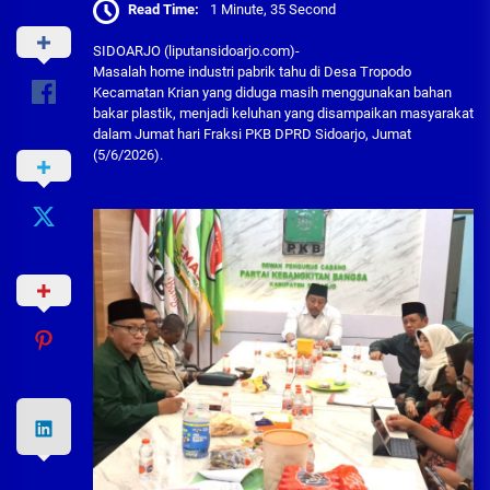
Read Time:
1 Minute, 35 Second
SIDOARJO (liputansidoarjo.com)-
Masalah home industri pabrik tahu di Desa Tropodo
Kecamatan Krian yang diduga masih menggunakan bahan
bakar plastik, menjadi keluhan yang disampaikan masyarakat
dalam Jumat hari Fraksi PKB DPRD Sidoarjo, Jumat
(5/6/2026).