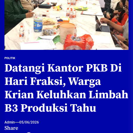
POLITIK
Datangi Kantor PKB Di
Hari Fraksi, Warga
Krian Keluhkan Limbah
B3 Produksi Tahu
Admin
05/06/2026
Share