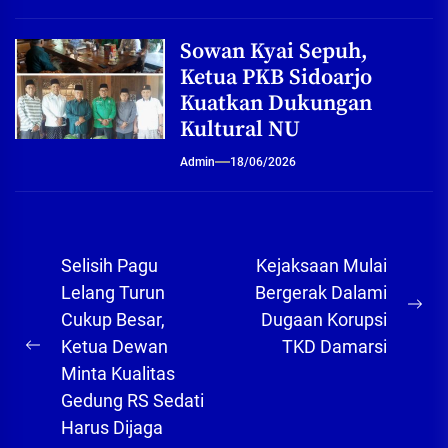
Sowan Kyai Sepuh,
Ketua PKB Sidoarjo
Kuatkan Dukungan
Kultural NU
Admin
18/06/2026
Navigasi
Selisih Pagu
Kejaksaan Mulai
pos
Lelang Turun
Bergerak Dalami
Ne
Cukup Besar,
Dugaan Korupsi
pos
Ketua Dewan
TKD Damarsi
Previous
Minta Kualitas
post:
Gedung RS Sedati
Harus Dijaga