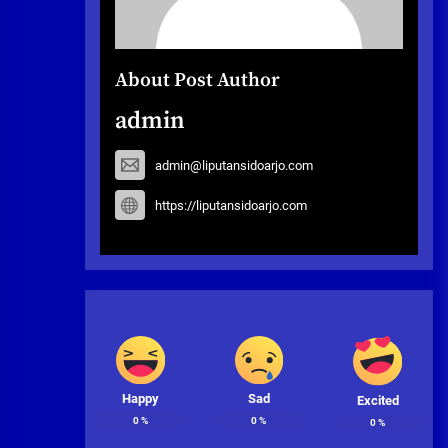
About Post Author
admin
admin@liputansidoarjo.com
https://liputansidoarjo.com
Happy
Sad
Excited
0
%
0
%
0
%