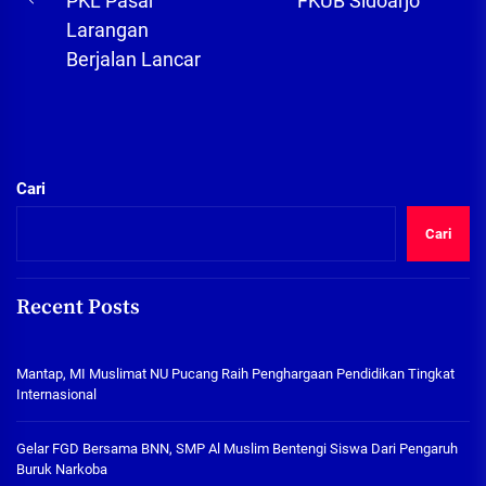
PKL Pasar
FKUB Sidoarjo
Previous
pos
Larangan
post:
Berjalan Lancar
Cari
Cari
Recent Posts
Mantap, MI Muslimat NU Pucang Raih Penghargaan Pendidikan Tingkat
Internasional
Gelar FGD Bersama BNN, SMP Al Muslim Bentengi Siswa Dari Pengaruh
Buruk Narkoba