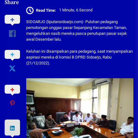
Share
Read Time:
1 Minute, 6 Second
SIDOARJO (liputansidoarjo.com)- Puluhan pedagang
pemotongan unggas pasar Sepanjang Kecamatan Taman,
mengeluhkan nasib mereka pasca penutupan pasar sejak
awal Desember lalu.
Keluhan ini disampaikan para pedagang, saat menyampaikan
aspirasi mereka di komisi B DPRD Sidoarjo, Rabu
(21/12/2022).