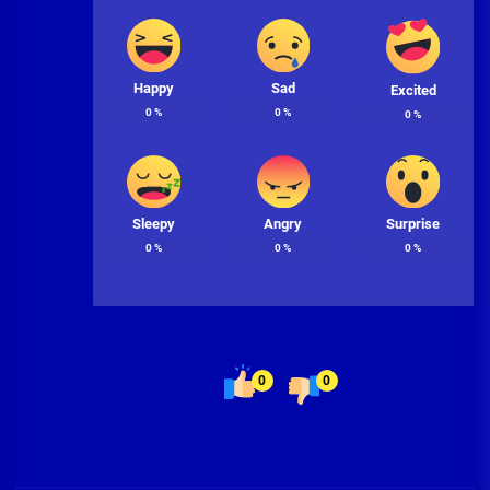
Happy
Sad
Excited
0
%
0
%
0
%
Sleepy
Angry
Surprise
0
%
0
%
0
%
0
0