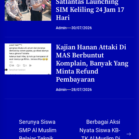
Satlantas Launching
SIM Keliling 24 Jam 17
Hari
Admin
30/07/2026
Kajian Hanan Attaki Di
MAS Berbuntut
Komplain, Banyak Yang
Minta Refund
Pembayaran
Admin
28/07/2026
Navigasi
Serunya Siswa
Berbagai Aksi
pos
SMP Al Muslim
Nyata Siswa KB-
Ne
Belajar Teknik
TK Al Muslim Di