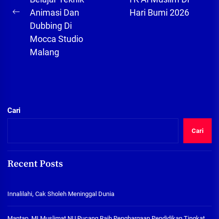
pos
Animasi Dan
Hari Bumi 2026
Previous
Dubbing Di
post:
Mocca Studio
Malang
Cari
Cari
Recent Posts
Innalilahi, Cak Sholeh Meninggal Dunia
Mantap, MI Muslimat NU Pucang Raih Penghargaan Pendidikan Tingkat