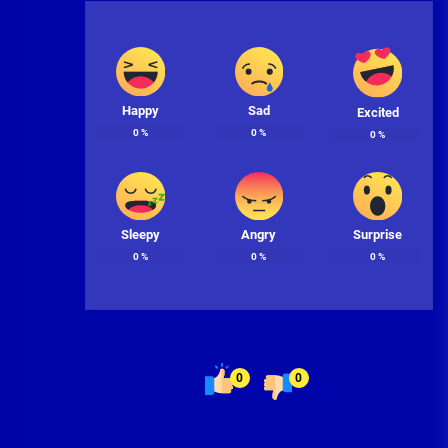
Happy
Sad
Excited
0
%
0
%
0
%
Sleepy
Angry
Surprise
0
%
0
%
0
%
0
0