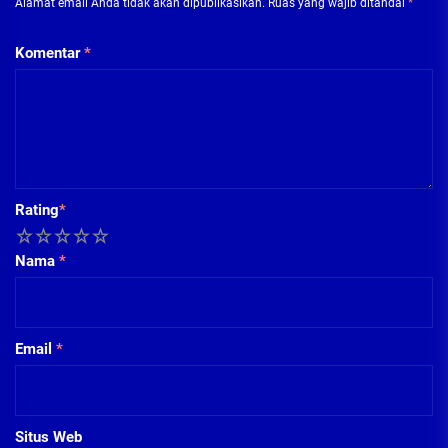
Alamat email Anda tidak akan dipublikasikan.
Ruas yang wajib ditandai
*
Komentar
*
Rating
*
1
2
3
4
5
Nama
*
Email
*
Situs Web