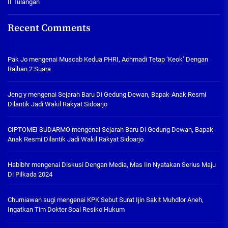
II Tulangan
Recent Comments
Pak Jo
mengenai
Muscab Kedua PHRI, Achmadi Tetap ‘Keok’ Dengan
Raihan 2 Suara
Jeng y
mengenai
Sejarah Baru Di Gedung Dewan, Bapak-Anak Resmi
Dilantik Jadi Wakil Rakyat Sidoarjo
CIPTOMEI SUDARMO
mengenai
Sejarah Baru Di Gedung Dewan, Bapak-
Anak Resmi Dilantik Jadi Wakil Rakyat Sidoarjo
Habibhr
mengenai
Diskusi Dengan Media, Mas Iin Nyatakan Serius Maju
Di Pilkada 2024
Churniawan sugi
mengenai
KPK Sebut Surat Ijin Sakit Muhdlor Aneh,
Ingatkan Tim Dokter Soal Resiko Hukum