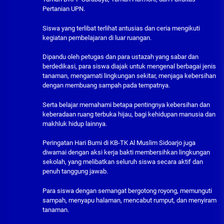
Pertanian UPN.
Siswa yang terlibat terlihat antusias dan ceria mengikuti
kegiatan pembelajaran di luar ruangan.
Dipandu oleh petugas dan para ustazah yang sabar dan
berdedikasi, para siswa diajak untuk mengenal berbagai jenis
tanaman, mengamati lingkungan sekitar, menjaga kebersihan
dengan membuang sampah pada tempatnya.
Serta belajar memahami betapa pentingnya kebersihan dan
keberadaan ruang terbuka hijau, bagi kehidupan manusia dan
makhluk hidup lainnya.
Peringatan Hari Bumi di KB-TK Al Muslim Sidoarjo juga
diwarnai dengan aksi kerja bakti membersihkan lingkungan
sekolah, yang melibatkan seluruh siswa secara aktif dan
penuh tanggung jawab.
Para siswa dengan semangat bergotong royong, memunguti
sampah, menyapu halaman, mencabut rumput, dan menyiram
tanaman.