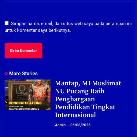
Simpan nama, email, dan situs web saya pada peramban ini
untuk komentar saya berikutnya.
More Stories
Mantap, MI Muslimat
NU Pucang Raih
Penghargaan
Pendidikan Tingkat
Internasional
Admin
06/08/2026