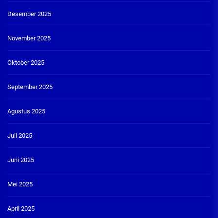
Desember 2025
November 2025
Oktober 2025
September 2025
Agustus 2025
Juli 2025
Juni 2025
Mei 2025
April 2025