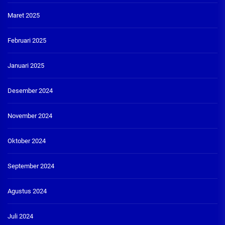
Maret 2025
Februari 2025
Januari 2025
Desember 2024
November 2024
Oktober 2024
September 2024
Agustus 2024
Juli 2024