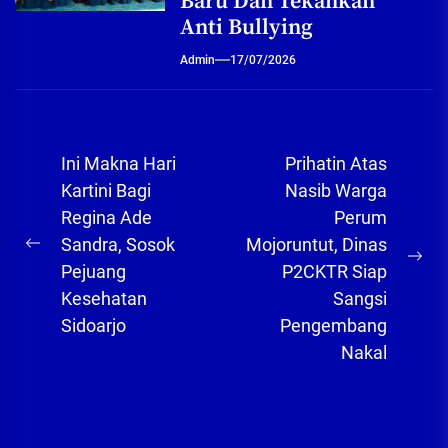
Baru Dan Tekankan
Anti Bullying
Admin
17/07/2026
Navigasi
Ini Makna Hari
Prihatin Atas
pos
Kartini Bagi
Nasib Warga
Regina Ade
Perum
Sandra, Sosok
Mojoruntut, Dinas
Previous
Ne
Pejuang
P2CKTR Siap
post:
pos
Kesehatan
Sangsi
Sidoarjo
Pengembang
Nakal