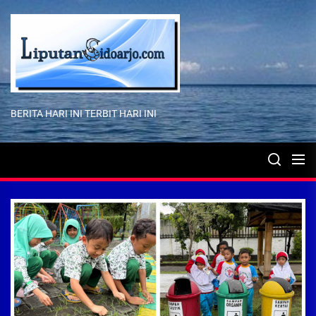
Skip
to
the
content
BERITA HARI INI TERBIT HARI INI