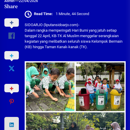
Admin
22/04/2026
Share
Read Time:
1 Minute, 44 Second
SIDOARJO (liputansidoarjo.com)-
Dalam rangka memperingati Hari Bumi yang jatuh setiap
tanggal 22 April, KB-TK Al Muslim menggelar serangkaian
kegiatan yang melibatkan seluruh siswa Kelompok Bermain
(KB) hingga Taman Kanak-kanak (TK).