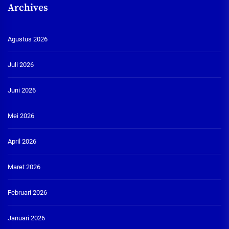
Archives
Agustus 2026
Juli 2026
Juni 2026
Mei 2026
April 2026
Maret 2026
Februari 2026
Januari 2026