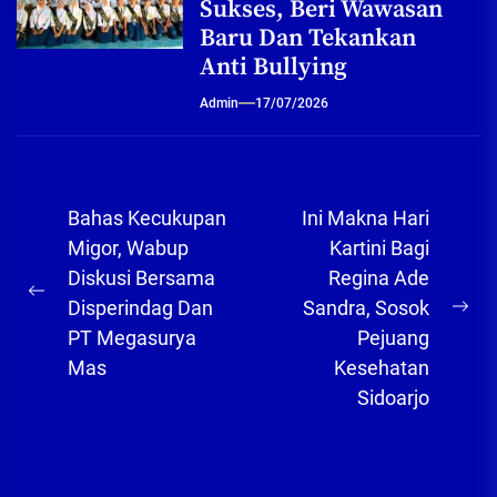
Sukses, Beri Wawasan
Baru Dan Tekankan
Anti Bullying
Admin
17/07/2026
Navigasi
Bahas Kecukupan
Ini Makna Hari
pos
Migor, Wabup
Kartini Bagi
Diskusi Bersama
Regina Ade
Previous
Disperindag Dan
Sandra, Sosok
Ne
post:
PT Megasurya
Pejuang
pos
Mas
Kesehatan
Sidoarjo