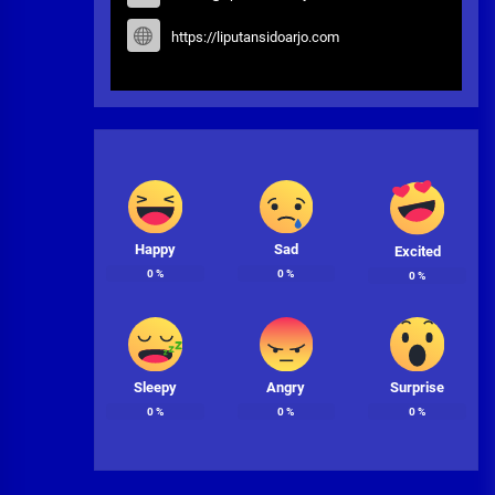
https://liputansidoarjo.com
Happy
Sad
Excited
0
%
0
%
0
%
Sleepy
Angry
Surprise
0
%
0
%
0
%