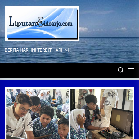
Skip
to
the
content
BERITA HARI INI TERBIT HARI INI