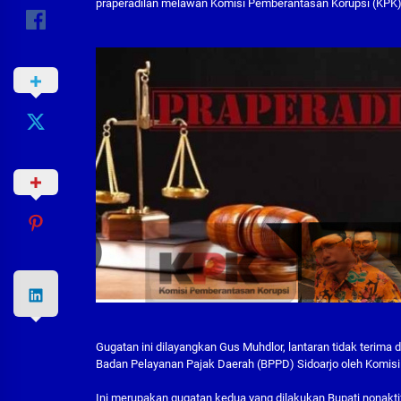
praperadilan melawan Komisi Pemberantasan Korupsi (KPK) 
Gugatan ini dilayangkan Gus Muhdlor, lantaran tidak terim
Badan Pelayanan Pajak Daerah (BPPD) Sidoarjo oleh Komisi
Ini merupakan gugatan kedua yang dilakukan Bupati nonaktif 