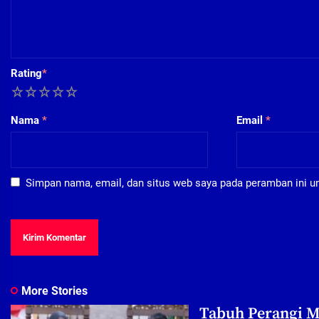
Rating
*
1
2
3
4
5
Nama
*
Email
*
Simpan nama, email, dan situs web saya pada peramban ini u
More Stories
Tabuh Perangi M