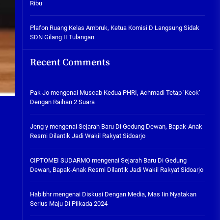
Ribu
Tabuh Perangi Miras, Ealah
Hukumannya Cuma Bayar Rp
300 Ribu
Plafon Ruang Kelas Ambruk, Ketua Komisi D Langsung Sidak
SDN Gilang II Tulangan
05/08/2026
Plafon Ruang Kelas Ambruk,
Recent Comments
Ketua Komisi D Langsung Sidak
SDN Gilang II Tulangan
05/08/2026
Pak Jo
mengenai
Muscab Kedua PHRI, Achmadi Tetap ‘Keok’
Dengan Raihan 2 Suara
Jeng y
mengenai
Sejarah Baru Di Gedung Dewan, Bapak-Anak
Resmi Dilantik Jadi Wakil Rakyat Sidoarjo
CIPTOMEI SUDARMO
mengenai
Sejarah Baru Di Gedung
Dewan, Bapak-Anak Resmi Dilantik Jadi Wakil Rakyat Sidoarjo
Habibhr
mengenai
Diskusi Dengan Media, Mas Iin Nyatakan
Serius Maju Di Pilkada 2024