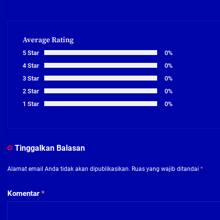
Average Rating
5 Star
0%
4 Star
0%
3 Star
0%
2 Star
0%
1 Star
0%
Tinggalkan Balasan
Alamat email Anda tidak akan dipublikasikan.
Ruas yang wajib ditandai
*
Komentar
*