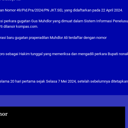
n Nomor 49/Pid.Pra/2024/PN JKT.SEL yang didaftarkan pada 22 April 2024.
kasi perkara gugatan Gus Muhdlor yang dimuat dalam Sistem Informasi Penelus
rti dilansir kompas.com.
si baru gugatan praperadilan Muhdlor Ali terdaftar dengan nomor
oro sebagai Hakim tunggal yang memeriksa dan mengadili perkara Bupati nonak
lama 20 hari pertama sejak Selasa 7 Mei 2024, setelah sebelumnya ditetapka
hor