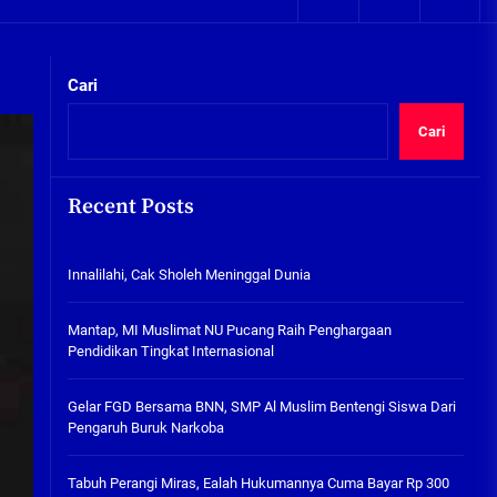
05/08/2026
kta Integritas
Plafon Ruang Kelas Ambruk,
Ketua Komisi D Langsung Sidak
Cari
SDN Gilang II Tulangan
05/08/2026
Cari
Innalilahi, Cak Sholeh
Meninggal Dunia
Recent Posts
07/08/2026
kta Integritas
Innalilahi, Cak Sholeh Meninggal Dunia
Mantap, MI Muslimat NU
Pucang Raih Penghargaan
Pendidikan Tingkat
Mantap, MI Muslimat NU Pucang Raih Penghargaan
Internasional
Pendidikan Tingkat Internasional
06/08/2026
Gelar FGD Bersama BNN, SMP Al
Gelar FGD Bersama BNN, SMP Al Muslim Bentengi Siswa Dari
Muslim Bentengi Siswa Dari
Pengaruh Buruk Narkoba
Pengaruh Buruk Narkoba
05/08/2026
Tabuh Perangi Miras, Ealah Hukumannya Cuma Bayar Rp 300