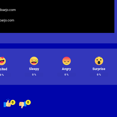
doarjo.com
doarjo.com
Sleepy
Angry
Surprise
cited
0
%
0
%
0
%
0
%
0
0