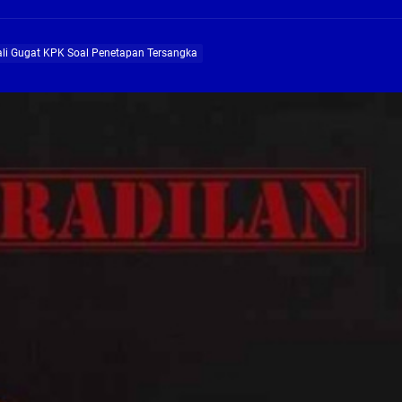
ng Profesional Dan Kapabel, Komisi B Dua Kali Panggil Pansel Dan Minta Ada Pa
li Gugat KPK Soal Penetapan Tersangka
g, Pembangunan Fly Over Gedangan Semakin Dekat
rjo Masif Jalankan Program Rehab RTLH
g, Pembangunan Fly over Gedangan Semakin Dekat
 solusi masalah warga Seketi dan Urangagung
ng Profesional Dan Kapabel, Komisi B Dua Kali Panggil Pansel Dan Minta Ada Pa