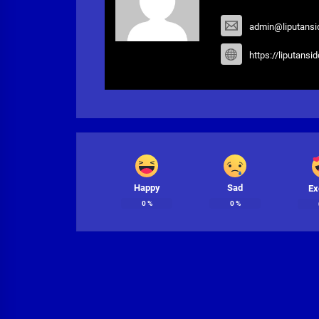
admin@liputansi
https://liputansi
Happy
Sad
Ex
0
%
0
%