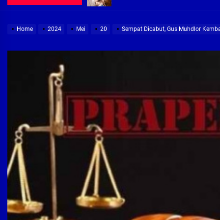
Demi Jajaran Direksi Delta Tirta Ya
Home
2024
Mei
20
Sempat Dicabut, Gus Muhdlor Kemba
Pembebasan Lahan Segera Rampun
Peduli Warga Miskin, Bupati Sidoa
Pembebasan Lahan Hampir Rampun
Terima aduan warga, Komisi A cari
Demi Jajaran Direksi Delta Tirta Ya