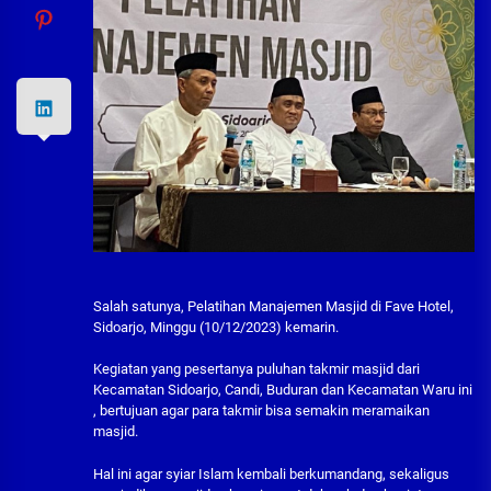
Salah satunya, Pelatihan Manajemen Masjid di Fave Hotel,
Sidoarjo, Minggu (10/12/2023) kemarin.
Kegiatan yang pesertanya puluhan takmir masjid dari
Kecamatan Sidoarjo, Candi, Buduran dan Kecamatan Waru ini
, bertujuan agar para takmir bisa semakin meramaikan
masjid.
Hal ini agar syiar Islam kembali berkumandang, sekaligus