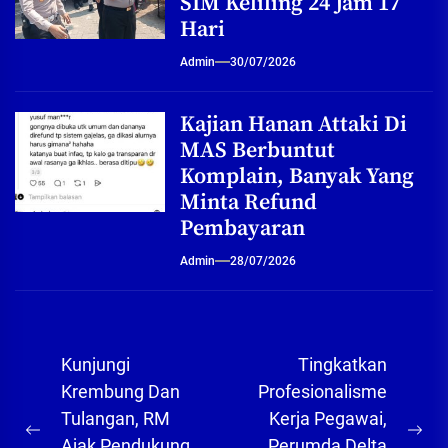
SIM Keliling 24 Jam 17
Hari
Admin
30/07/2026
Kajian Hanan Attaki Di
MAS Berbuntut
Komplain, Banyak Yang
Minta Refund
Pembayaran
Admin
28/07/2026
Navigasi
Kunjungi
Tingkatkan
pos
Krembung Dan
Profesionalisme
Tulangan, RM
Kerja Pegawai,
Previous
Ne
Ajak Pendukung
Perumda Delta