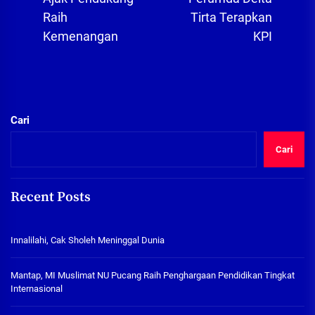
post:
pos
Raih
Tirta Terapkan
Kemenangan
KPI
Cari
Cari
Recent Posts
Innalilahi, Cak Sholeh Meninggal Dunia
Mantap, MI Muslimat NU Pucang Raih Penghargaan Pendidikan Tingkat
Internasional