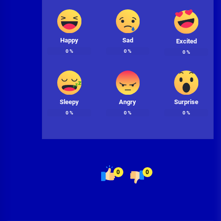
Happy
Sad
Excited
0
%
0
%
0
%
Sleepy
Angry
Surprise
0
%
0
%
0
%
0
0