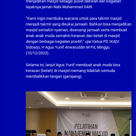
menjadikan masjid sebagai pusat dakwah dan kegiatan
layaknya jaman Nabi Muhammad SAW.
“Kami ingin membuka wacana untuk para takmir masjid
menjadi takmir yang disukai jamaah. Bahkan bisa menjadikan
masjid semakin nyaman, disenangi jamaah serta membuat
anak-anak muda semakin kerasan dan betah di masjid
dengan berbagai kegiatan positif,” ujar Ketua PD IKADI
Sidoarjo, H Agus Yunif Anwaruddin M Pd, Minggu
(10/12/2023).
Selama ini, lanjut Agus Yunif membuat anak muda bisa
kerasan (betah) di masjid memang tidaklah semuda
membalikkan tangan (gampang).