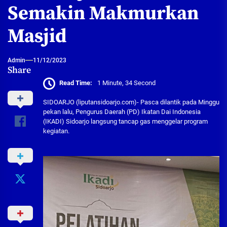
Semakin Makmurkan
Masjid
Admin
11/12/2023
Share
Read Time:
1 Minute, 34 Second
SIDOARJO (liputansidoarjo.com)- Pasca dilantik pada Minggu
pekan lalu, Pengurus Daerah (PD) Ikatan Dai Indonesia
(IKADI) Sidoarjo langsung tancap gas menggelar program
kegiatan.