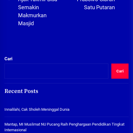
Previous
pos
Semakin
Satu Putaran
post:
Makmurkan
Masjid
Cari
Cari
Recent Posts
Innalilahi, Cak Sholeh Meninggal Dunia
Mantap, MI Muslimat NU Pucang Raih Penghargaan Pendidikan Tingkat
Internasional