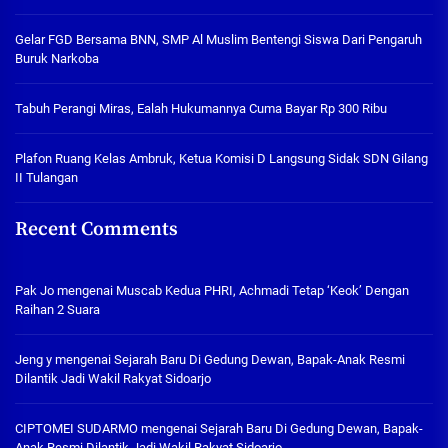
Gelar FGD Bersama BNN, SMP Al Muslim Bentengi Siswa Dari Pengaruh
Buruk Narkoba
Tabuh Perangi Miras, Ealah Hukumannya Cuma Bayar Rp 300 Ribu
Plafon Ruang Kelas Ambruk, Ketua Komisi D Langsung Sidak SDN Gilang
II Tulangan
Recent Comments
Pak Jo
mengenai
Muscab Kedua PHRI, Achmadi Tetap ‘Keok’ Dengan
Raihan 2 Suara
Jeng y
mengenai
Sejarah Baru Di Gedung Dewan, Bapak-Anak Resmi
Dilantik Jadi Wakil Rakyat Sidoarjo
CIPTOMEI SUDARMO
mengenai
Sejarah Baru Di Gedung Dewan, Bapak-
Anak Resmi Dilantik Jadi Wakil Rakyat Sidoarjo