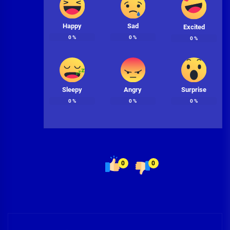
Happy
Sad
Excited
0
%
0
%
0
%
Sleepy
Angry
Surprise
0
%
0
%
0
%
0
0