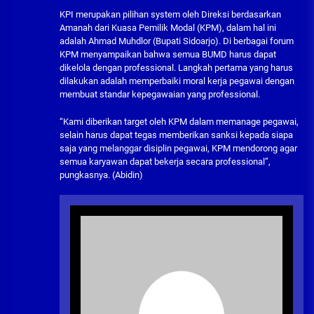
KPI merupakan pilihan system oleh Direksi berdasarkan
Amanah dari Kuasa Pemilik Modal (KPM), dalam hal ini
adalah Ahmad Muhdlor (Bupati Sidoarjo). Di berbagai forum
KPM menyampaikan bahwa semua BUMD harus dapat
dikelola dengan professional. Langkah pertama yang harus
dilakukan adalah memperbaiki moral kerja pegawai dengan
membuat standar kepegawaian yang professional.
“Kami diberikan target oleh KPM dalam memanage pegawai,
selain harus dapat tegas memberikan sanksi kepada siapa
saja yang melanggar disiplin pegawai, KPM mendorong agar
semua karyawan dapat bekerja secara professional”,
pungkasnya. (Abidin)