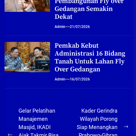
Pembangunan Fly over
Gedangan Semakin
Dekat
Admin
21/07/2026
Pemkab Kebut
Administrasi 16 Bidang
Tanah Untuk Lahan Fly
Over Gedangan
Admin
16/07/2026
Navigasi
Gelar Pelatihan
Kader Gerindra
pos
Manajemen
Wilayah Porong
Masjid, IKADI
Siap Menangkan
Ne
Ajak Takmir Bisa
Prabowo-Gibran