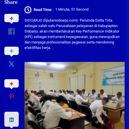
Share
Read Time:
1 Minute, 51 Second
SIDOARJO (liputansidoarjo.com)- Perumda Delta Tirta
sebagai salah satu Perusahaan pelayanan di Kabupapten
Sidoarjo, akan memberlakukan Key Performance Indikator
(KPI) sebagai instrument kepegawaian, guna mewujudkan
dan menjaga profesionalitas pegawai serta mendorong
efektifitas kerja.