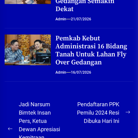
Gedangan Semakin
Dekat
Admin
21/07/2026
Pemkab Kebut
Administrasi 16 Bidang
Tanah Untuk Lahan Fly
Over Gedangan
Admin
16/07/2026
Navigasi
Jadi Narsum
Pendaftaran PPK
pos
Bimtek Insan
Pemilu 2024 Resi
Ne
Pers, Ketua
Dibuka Hari Ini
pos
Dewan Apresiasi
Previous
Kemitraan