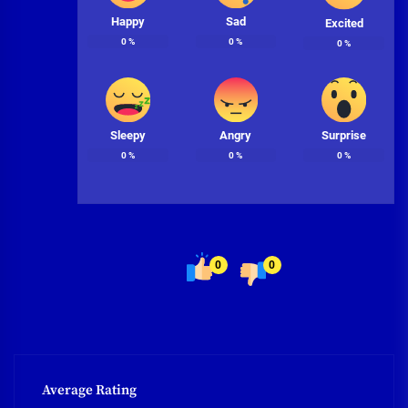
Happy
Sad
Excited
0
%
0
%
0
%
Sleepy
Angry
Surprise
0
%
0
%
0
%
0
0
Average Rating