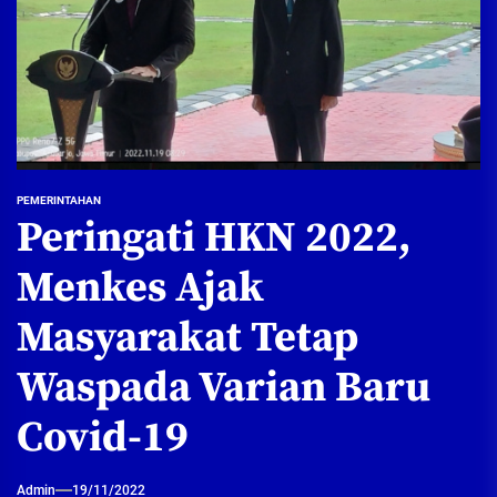
PEMERINTAHAN
Peringati HKN 2022,
Menkes Ajak
Masyarakat Tetap
Waspada Varian Baru
Covid-19
Admin
19/11/2022