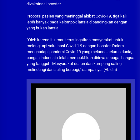
divaksinasi booster.
Proporsi pasien yang meninggal akibat Covid-19, tiga kali
lebih banyak pada kelompok lansia dibandingkan dengan
yang bukan lansia.
“Oleh karena itu, mari terus ingatkan masyarakat untuk
melengkapi vaksinasi Covid-1 9 dengan booster. Dalam
menghadapi pandemi Covid-19 yang melanda seluruh dunia,
bangsa lndonesia telah membuktikan dirinya sebagai bangsa
yang tangguh. Masyarakat dusun dan kampung saling
melindungi dan saling berbagi,” sampainya. (Abidin)