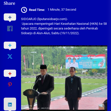
Share
Read Time:
1 Minute, 37 Second
SIDOARJO (liputansidoarjo.com)-
Upacara memperingati Hari Kesehatan Nasional (HKN) ke 58
tahun 2022, diperingati secara sederhana oleh Pemkab
Sidoarjo di Alun-Alun, Sabtu (19/11/2022).