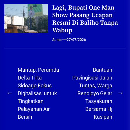
Lagi, Bupati One Man
Show Pasang Ucapan
Resmi Di Baliho Tanpa
Wabup
Admin
27/07/2026
Navigasi
Mantap, Perumda
Bantuan
pos
Delta Tirta
Pavingisasi Jalan
Sidoarjo Fokus
Tuntas, Warga
Digitalisasi untuk
Renojoyo Gelar
Previous
Ne
Tingkatkan
Tasyakuran
post:
pos
Pelayanan Air
Bersama Hj
Bersih
Kasipah