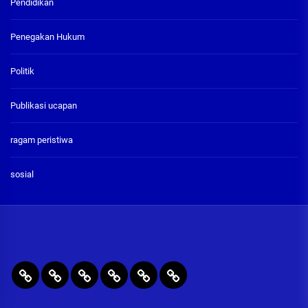
Pendidikan
Penegakan Hukum
Politik
Publikasi ucapan
ragam peristiwa
sosial
BERITA
RAGAM
PENEGAKAN
PENDIDIKAN
Publikasi
ADVETORIAL
UTAMA
PERISTIWA
HUKUM
&