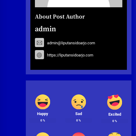
About Post Author
admin
admin@liputansidoarjo.com
https://liputansidoarjo.com
Happy
Sad
Excited
0
%
0
%
0
%