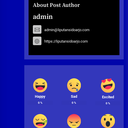
About Post Author
admin
admin@liputansidoarjo.com
https://liputansidoarjo.com
Happy
Sad
Excited
0
%
0
%
0
%