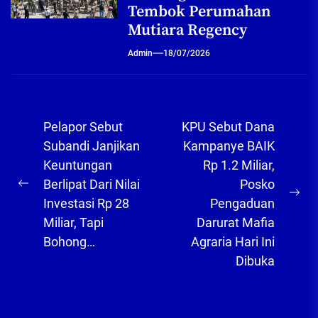
Tembok Perumahan
Mutiara Regency
Admin
18/07/2026
Navigasi
Pelapor Sebut
KPU Sebut Dana
pos
Subandi Janjikan
Kampanye BAIK
Keuntungan
Rp 1.2 Miliar,
Berlipat Dari Nilai
Posko
Previous
Ne
Investasi Rp 28
Pengaduan
post:
pos
Miliar, Tapi
Darurat Mafia
Bohong…
Agraria Hari Ini
Dibuka