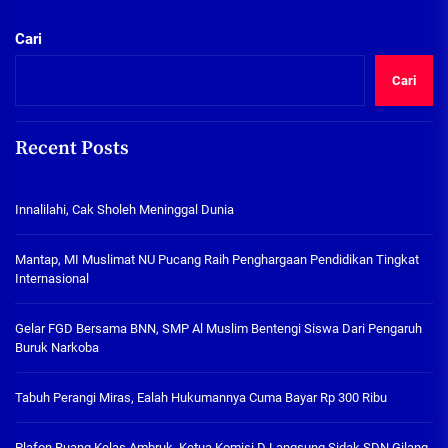
Cari
Cari
Recent Posts
Innalilahi, Cak Sholeh Meninggal Dunia
Mantap, MI Muslimat NU Pucang Raih Penghargaan Pendidikan Tingkat
Internasional
Gelar FGD Bersama BNN, SMP Al Muslim Bentengi Siswa Dari Pengaruh
Buruk Narkoba
Tabuh Perangi Miras, Ealah Hukumannya Cuma Bayar Rp 300 Ribu
Plafon Ruang Kelas Ambruk, Ketua Komisi D Langsung Sidak SDN Gilang