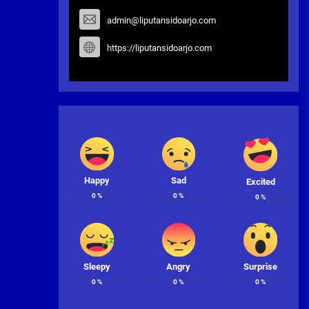
admin@liputansidoarjo.com
https://liputansidoarjo.com
Happy
Sad
Excited
0
%
0
%
0
%
Sleepy
Angry
Surprise
0
%
0
%
0
%