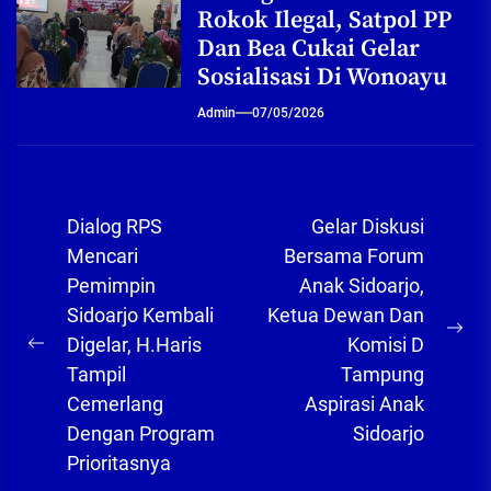
Rokok Ilegal, Satpol PP
Dan Bea Cukai Gelar
Sosialisasi Di Wonoayu
Admin
07/05/2026
Navigasi
Dialog RPS
Gelar Diskusi
pos
Mencari
Bersama Forum
Pemimpin
Anak Sidoarjo,
Sidoarjo Kembali
Ketua Dewan Dan
Ne
Digelar, H.Haris
Komisi D
Previous
pos
Tampil
Tampung
post:
Cemerlang
Aspirasi Anak
Dengan Program
Sidoarjo
Prioritasnya