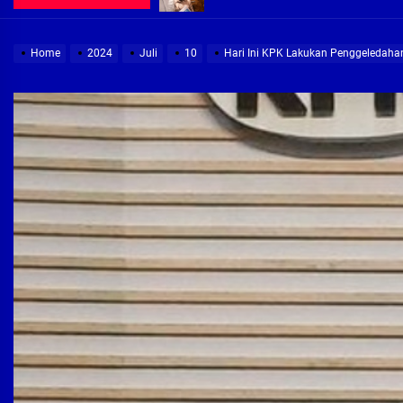
Demi Jajaran Direksi Delta Tirta Ya
Home
2024
Juli
10
Hari Ini KPK Lakukan Penggeledah
Pembebasan Lahan Segera Rampun
Peduli Warga Miskin, Bupati Sidoa
Pembebasan Lahan Hampir Rampun
Terima aduan warga, Komisi A cari
Demi Jajaran Direksi Delta Tirta Ya