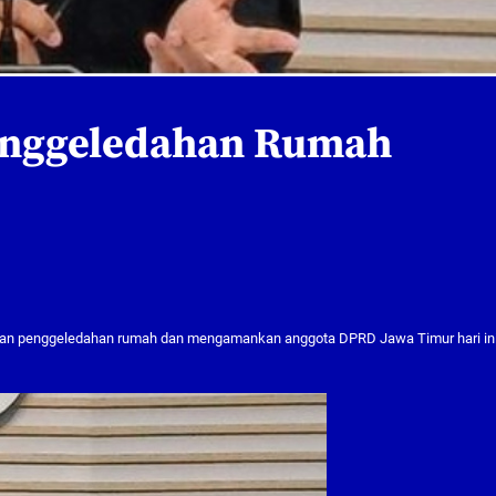
enggeledahan Rumah
ukan penggeledahan rumah dan mengamankan anggota DPRD Jawa Timur hari ini