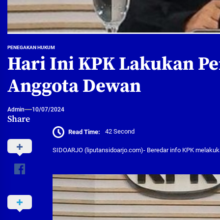
PENEGAKAN HUKUM
Hari Ini KPK Lakukan P
Anggota Dewan
Admin
10/07/2024
Share
Read Time:
42 Second
SIDOARJO (liputansidoarjo.com)- Beredar info KPK melak