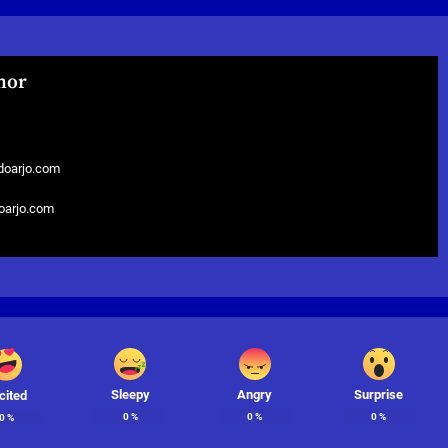
hor
doarjo.com
doarjo.com
Sleepy
Angry
Surprise
cited
0
%
0
%
0
%
0
%