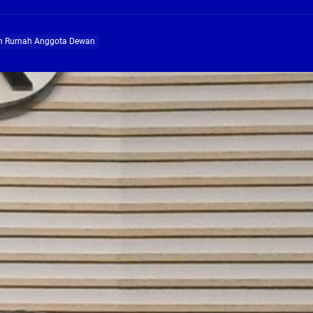
ng Profesional Dan Kapabel, Komisi B Dua Kali Panggil Pansel Dan Minta Ada Pa
an Rumah Anggota Dewan
g, Pembangunan Fly Over Gedangan Semakin Dekat
rjo Masif Jalankan Program Rehab RTLH
g, Pembangunan Fly over Gedangan Semakin Dekat
 solusi masalah warga Seketi dan Urangagung
ng Profesional Dan Kapabel, Komisi B Dua Kali Panggil Pansel Dan Minta Ada Pa