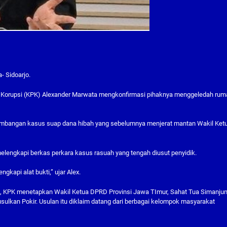
- Sidoarjo.
n Korupsi (KPK) Alexander Marwata mengkonfirmasi pihaknya menggeledah rum
gembangan kasus suap dana hibah yang sebelumnya menjerat mantan Wakil Ket
lengkapi berkas perkara kasus rasuah yang tengah diusut penyidik.
gkapi alat bukti,” ujar Alex.
, KPK menetapkan Wakil Ketua DPRD Provinsi Jawa TImur, Sahat Tua Simanju
lkan Pokir. Usulan itu diklaim datang dari berbagai kelompok masyarakat