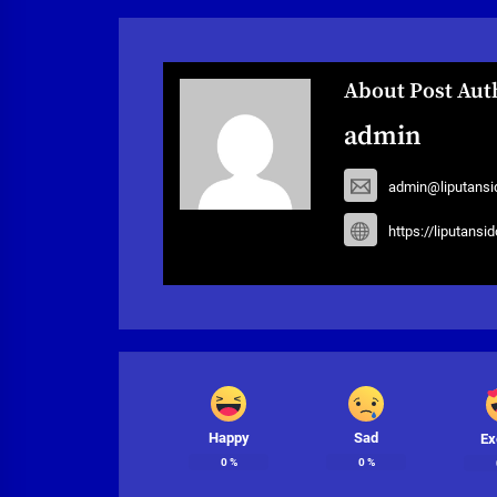
About Post Aut
admin
admin@liputansi
https://liputansi
Happy
Sad
Ex
0
%
0
%