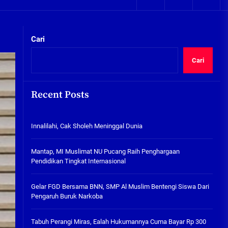
05/08/2026
kta Integritas
Plafon Ruang Kelas Ambruk,
Ketua Komisi D Langsung Sidak
Cari
SDN Gilang II Tulangan
05/08/2026
Cari
Innalilahi, Cak Sholeh
Meninggal Dunia
Recent Posts
07/08/2026
kta Integritas
Innalilahi, Cak Sholeh Meninggal Dunia
Mantap, MI Muslimat NU
Pucang Raih Penghargaan
Pendidikan Tingkat
Mantap, MI Muslimat NU Pucang Raih Penghargaan
Internasional
Pendidikan Tingkat Internasional
06/08/2026
Gelar FGD Bersama BNN, SMP Al
Gelar FGD Bersama BNN, SMP Al Muslim Bentengi Siswa Dari
Muslim Bentengi Siswa Dari
Pengaruh Buruk Narkoba
Pengaruh Buruk Narkoba
05/08/2026
Tabuh Perangi Miras, Ealah Hukumannya Cuma Bayar Rp 300