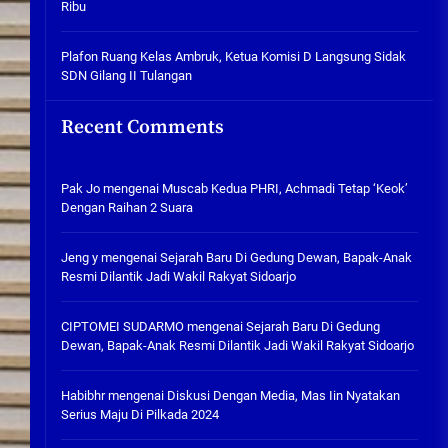
Ribu
Tabuh Perangi Miras, Ealah
Hukumannya Cuma Bayar Rp
300 Ribu
Plafon Ruang Kelas Ambruk, Ketua Komisi D Langsung Sidak
SDN Gilang II Tulangan
05/08/2026
Plafon Ruang Kelas Ambruk,
Recent Comments
Ketua Komisi D Langsung Sidak
SDN Gilang II Tulangan
05/08/2026
Pak Jo
mengenai
Muscab Kedua PHRI, Achmadi Tetap ‘Keok’
Dengan Raihan 2 Suara
Jeng y
mengenai
Sejarah Baru Di Gedung Dewan, Bapak-Anak
Resmi Dilantik Jadi Wakil Rakyat Sidoarjo
CIPTOMEI SUDARMO
mengenai
Sejarah Baru Di Gedung
Dewan, Bapak-Anak Resmi Dilantik Jadi Wakil Rakyat Sidoarjo
Habibhr
mengenai
Diskusi Dengan Media, Mas Iin Nyatakan
Serius Maju Di Pilkada 2024