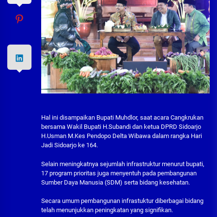
Hal ini disampaikan Bupati Muhdlor, saat acara Cangkrukan
bersama Wakil Bupati H.Subandi dan ketua DPRD Sidoarjo
H.Usman M.Kes Pendopo Delta Wibawa dalam rangka Hari
Jadi Sidoarjo ke 164.
Selain meningkatnya sejumlah infrastruktur menurut bupati,
17 program prioritas juga menyentuh pada pembangunan
Sumber Daya Manusia (SDM) serta bidang kesehatan.
Secara umum pembangunan infrastuktur diberbagai bidang
telah menunjukkan peningkatan yang signifikan.