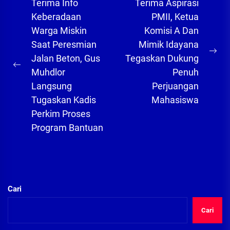
Navigasi
Terima Info
Terima Aspirasi
pos
Keberadaan
PMII, Ketua
Warga Miskin
Komisi A Dan
Saat Peresmian
Mimik Idayana
Ne
Jalan Beton, Gus
Tegaskan Dukung
Previous
pos
Muhdlor
Penuh
post:
Langsung
Perjuangan
Tugaskan Kadis
Mahasiswa
Perkim Proses
Program Bantuan
Cari
Cari