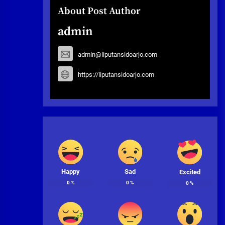
About Post Author
admin
admin@liputansidoarjo.com
https://liputansidoarjo.com
Happy
Sad
Excited
0
%
0
%
0
%