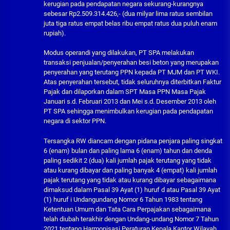
kerugian pada pendapatan negara sekurang-kurangnya
sebesar Rp2.509.314.426,- (dua milyar lima ratus sembilan
juta tiga ratus empat belas ribu empat ratus dua puluh enam
rupiah).
Modus operandi yang dilakukan, PT SPA melakukan
transaksi penjualan/penyerahan besi beton yang merupakan
penyerahan yang terutang PPN kepada PT MJM dan PT WKI.
Atas penyerahan tersebut, tidak seluruhnya diterbitkan Faktur
Pajak dan dilaporkan dalam SPT Masa PPN Masa Pajak
Januari s.d. Februari 2013 dan Mei s.d. Desember 2013 oleh
PT SPA sehingga menimbulkan kerugian pada pendapatan
negara di sektor PPN.
Tersangka RW diancam dengan pidana penjara paling singkat
6 (enam) bulan dan paling lama 6 (enam) tahun dan denda
paling sedikit 2 (dua) kali jumlah pajak terutang yang tidak
atau kurang dibayar dan paling banyak 4 (empat) kali jumlah
pajak terutang yang tidak atau kurang dibayar sebagaimana
dimaksud dalam Pasal 39 Ayat (1) huruf d atau Pasal 39 Ayat
(1) huruf i Undangundang Nomor 6 Tahun 1983 tentang
Ketentuan Umum dan Tata Cara Perpajakan sebagaimana
telah diubah terakhir dengan Undang-undang Nomor 7 Tahun
2021 tentang Harmonisasi Peraturan Kepala Kantor Wilayah