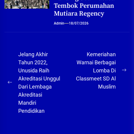
Tembok Perumahan
Mutiara Regency
Admin
18/07/2026
Navigasi
Jelang Akhir
Kemeriahan
pos
Tahun 2022,
Warnai Berbagai
Unusida Raih
Lomba Di
Ne
Akreditasi Unggul
Classmeet SD Al
pos
Previous
Dari Lembaga
Muslim
post:
Akreditasi
Mandiri
Pendidikan