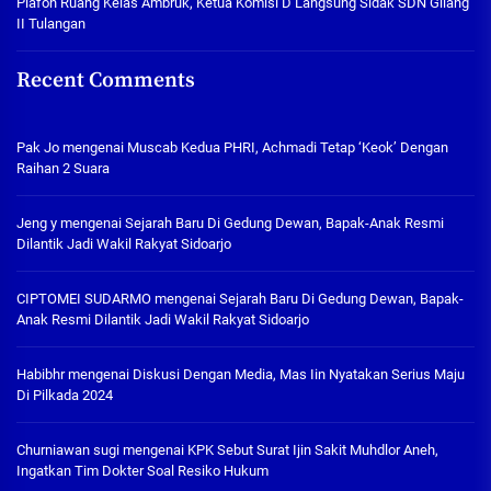
Plafon Ruang Kelas Ambruk, Ketua Komisi D Langsung Sidak SDN Gilang
II Tulangan
Recent Comments
Pak Jo
mengenai
Muscab Kedua PHRI, Achmadi Tetap ‘Keok’ Dengan
Raihan 2 Suara
Jeng y
mengenai
Sejarah Baru Di Gedung Dewan, Bapak-Anak Resmi
Dilantik Jadi Wakil Rakyat Sidoarjo
CIPTOMEI SUDARMO
mengenai
Sejarah Baru Di Gedung Dewan, Bapak-
Anak Resmi Dilantik Jadi Wakil Rakyat Sidoarjo
Habibhr
mengenai
Diskusi Dengan Media, Mas Iin Nyatakan Serius Maju
Di Pilkada 2024
Churniawan sugi
mengenai
KPK Sebut Surat Ijin Sakit Muhdlor Aneh,
Ingatkan Tim Dokter Soal Resiko Hukum