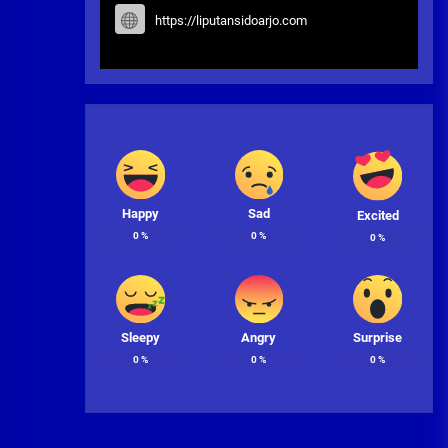
https://liputansidoarjo.com
Happy
Sad
Excited
0
%
0
%
0
%
Sleepy
Angry
Surprise
0
%
0
%
0
%