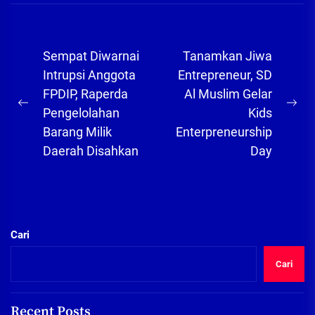
Navigasi
Sempat Diwarnai
Tanamkan Jiwa
pos
Intrupsi Anggota
Entrepreneur, SD
FPDIP, Raperda
Al Muslim Gelar
Previous
Ne
Pengelolahan
Kids
post:
pos
Barang Milik
Enterpreneurship
Daerah Disahkan
Day
Cari
Cari
Recent Posts