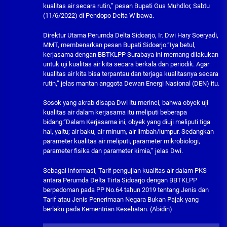
kualitas air secara rutin,” pesan Bupati Gus Muhdlor, Sabtu
(11/6/2022) di Pendopo Delta Wibawa.
Direktur Utama Perumda Delta Sidoarjo, Ir. Dwi Hary Soeryadi,
MMT, membenarkan pesan Bupati Sidoarjo.”Iya betul,
kerjasama dengan BBTKLPP Surabaya ini memang dilakukan
untuk uji kualitas air kita secara berkala dan periodik. Agar
kualitas air kita bisa terpantau dan terjaga kualitasnya secara
rutin,” jelas mantan anggota Dewan Energi Nasional (DEN) itu.
Sosok yang akrab disapa Dwi itu merinci, bahwa obyek uji
kualitas air dalam kerjasama itu meliputi beberapa
bidang.”Dalam Kerjasama ini, obyek yang diuji meliputi tiga
hal, yaitu; air baku, air minum, air limbah/lumpur. Sedangkan
parameter kualitas air meliputi, parameter mikrobiologi,
parameter fisika dan parameter kimia,” jelas Dwi.
Sebagai informasi, Tarif pengujian kualitas air dalam PKS
antara Perumda Delta Tirta Sidoarjo dengan BBTKLPP
berpedoman pada PP No.64 tahun 2019 tentang Jenis dan
Tarif atau Jenis Penerimaan Negara Bukan Pajak yang
berlaku pada Kementrian Kesehatan. (Abidin)