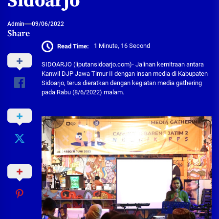
Sidoarjo
Admin
09/06/2022
Share
Read Time:
1 Minute, 16 Second
SIDOARJO (liputansidoarjo.com)- Jalinan kemitraan antara
Kanwil DJP Jawa Timur II dengan insan media di Kabupaten
Sidoarjo, terus dieratkan dengan kegiatan media gathering
pada Rabu (8/6/2022) malam.