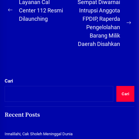
Navigasi
Layanan Cal
Sempat Diwarnai
pos
Center 112 Resmi
Intrupsi Anggota
Previous
Dilaunching
FPDIP, Raperda
post:
Ne
Pengelolahan
pos
Barang Milik
Daerah Disahkan
Cari
Cari
Recent Posts
Innalilahi, Cak Sholeh Meninggal Dunia