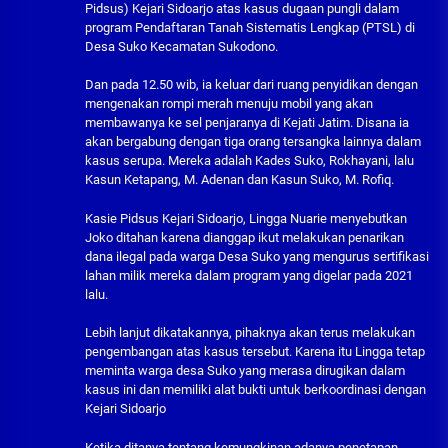
Pidsus) Kejari Sidoarjo atas kasus dugaan pungli dalam
program Pendaftaran Tanah Sistematis Lengkap (PTSL) di
Desa Suko Kecamatan Sukodono.
Dan pada 12.50 wib, ia keluar dari ruang penyidikan dengan
mengenakan rompi merah menuju mobil yang akan
membawanya ke sel penjaranya di Kejati Jatim. Disana ia
akan bergabung dengan tiga orang tersangka lainnya dalam
kasus serupa. Mereka adalah Kades Suko, Rokhayani, lalu
Kasun Ketapang, M. Adenan dan Kasun Suko, M. Rofiq.
Kasie Pidsus Kejari Sidoarjo, Lingga Nuarie menyebutkan
Joko ditahan karena dianggap ikut melakukan penarikan
dana ilegal pada warga Desa Suko yang mengurus sertifikasi
lahan milik mereka dalam program yang digelar pada 2021
lalu.
Lebih lanjut dikatakannya, pihaknya akan terus melakukan
pengembangan atas kasus tersebut. Karena itu Lingga tetap
meminta warga desa Suko yang merasa dirugikan dalam
kasus ini dan memiliki alat bukti untuk berkoordinasi dengan
Kejari Sidoarjo
Ketika ditanya tentang kemungkinan adanya penetapan