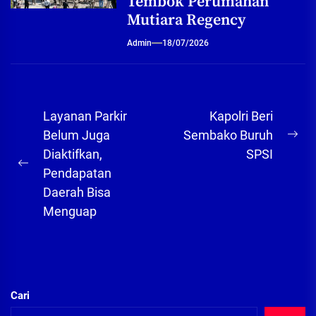
Tembok Perumahan
Mutiara Regency
Admin
18/07/2026
Navigasi
Layanan Parkir
Kapolri Beri
pos
Belum Juga
Sembako Buruh
Ne
Diaktifkan,
SPSI
pos
Previous
Pendapatan
post:
Daerah Bisa
Menguap
Cari