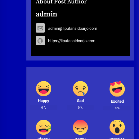
About Post Author
admin
admin@liputansidoarjo.com
https://liputansidoarjo.com
Happy
Sad
Excited
0
%
0
%
0
%