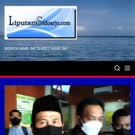
Skip
to
the
content
BERITA HARI INI TERBIT HARI INI