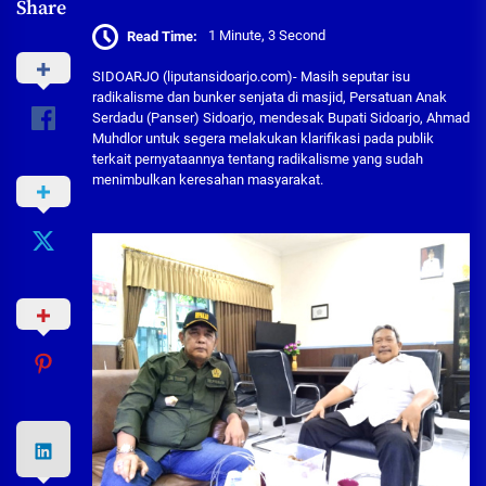
Share
Read Time:
1 Minute, 3 Second
SIDOARJO (liputansidoarjo.com)- Masih seputar isu
radikalisme dan bunker senjata di masjid, Persatuan Anak
Serdadu (Panser) Sidoarjo, mendesak Bupati Sidoarjo, Ahmad
Muhdlor untuk segera melakukan klarifikasi pada publik
terkait pernyataannya tentang radikalisme yang sudah
menimbulkan keresahan masyarakat.