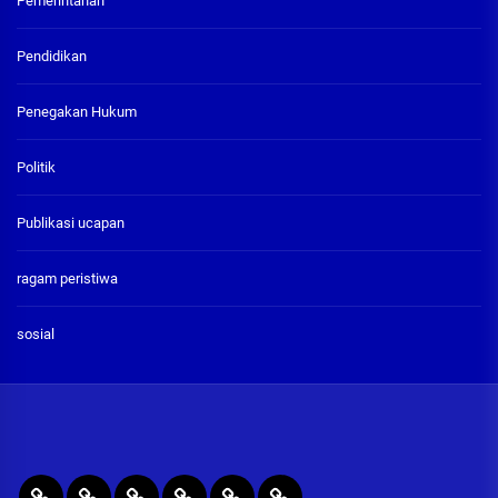
Pemerintahan
Pendidikan
Penegakan Hukum
Politik
Publikasi ucapan
ragam peristiwa
sosial
BERITA
RAGAM
PENEGAKAN
PENDIDIKAN
Publikasi
ADVETORIAL