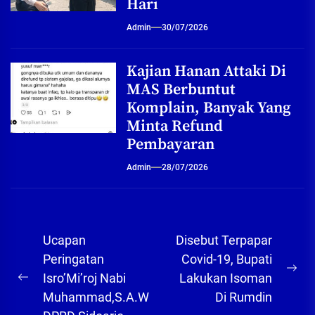
Hari
Admin
30/07/2026
Kajian Hanan Attaki Di
MAS Berbuntut
Komplain, Banyak Yang
Minta Refund
Pembayaran
Admin
28/07/2026
Navigasi
Ucapan
Disebut Terpapar
pos
Peringatan
Covid-19, Bupati
Ne
Isro’Mi’roj Nabi
Lakukan Isoman
Previous
pos
Muhammad,S.A.W
Di Rumdin
post: