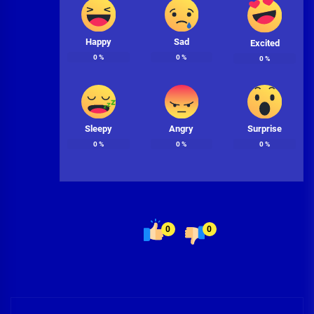
Happy
Sad
Excited
0
%
0
%
0
%
Sleepy
Angry
Surprise
0
%
0
%
0
%
0
0