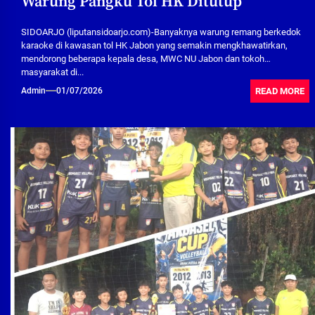
Warung Pangku Tol HK Ditutup
SIDOARJO (liputansidoarjo.com)-Banyaknya warung remang berkedok
karaoke di kawasan tol HK Jabon yang semakin mengkhawatirkan,
mendorong beberapa kepala desa, MWC NU Jabon dan tokoh
masyarakat di...
READ MORE
Admin
01/07/2026