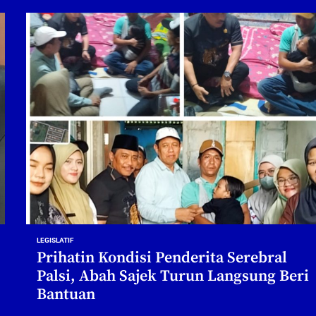
LEGISLATIF
Prihatin Kondisi Penderita Serebral
Palsi, Abah Sajek Turun Langsung Beri
Bantuan