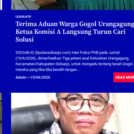
LEGISLATIF
Terima Aduan Warga Gogol Urangagung
Ketua Komisi A Langsung Turun Cari
Solusi
SIDOARJO (liputansidoarjo.com)-Hari Fraksi PKB pada Jum'at
(19/6/2026), dimanfaatkan Tiga petani asal Kelurahan Urangagung,
Kecamatan/Kabupaten Sidoarjo, untuk mengadu tentang tanah Gogol
mereka yang tiba-tiba beralih tangan....
READ MO
Admin
19/06/2026