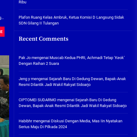
Ribu
Tabuh Perangi Miras, Ealah
Hukumannya Cuma Bayar Rp
300 Ribu
Plafon Ruang Kelas Ambruk, Ketua Komisi D Langsung Sidak
g
SDN Gilang II Tulangan
05/08/2026
RE
Plafon Ruang Kelas Ambruk,
Recent Comments
Ketua Komisi D Langsung Sidak
SDN Gilang II Tulangan
05/08/2026
Pak Jo
mengenai
Muscab Kedua PHRI, Achmadi Tetap ‘Keok’
Dengan Raihan 2 Suara
Jeng y
mengenai
Sejarah Baru Di Gedung Dewan, Bapak-Anak
Resmi Dilantik Jadi Wakil Rakyat Sidoarjo
CIPTOMEI SUDARMO
mengenai
Sejarah Baru Di Gedung
Dewan, Bapak-Anak Resmi Dilantik Jadi Wakil Rakyat Sidoarjo
Habibhr
mengenai
Diskusi Dengan Media, Mas Iin Nyatakan
Serius Maju Di Pilkada 2024