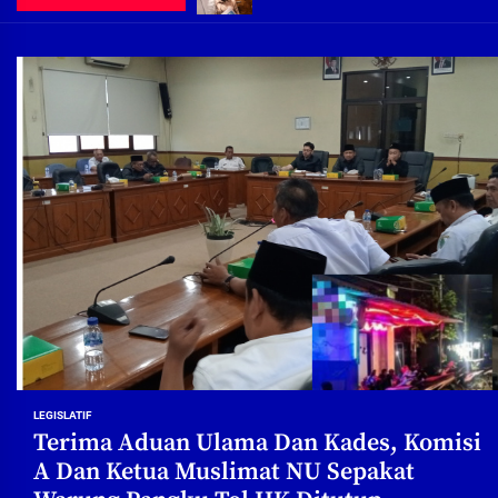
Demi Jajaran Direksi Delta Tirta Ya
Pembebasan Lahan Segera Rampun
Peduli Warga Miskin, Bupati Sidoa
Pembebasan Lahan Hampir Rampun
Terima aduan warga, Komisi A cari
Demi Jajaran Direksi Delta Tirta Ya
LEGISLATIF
Terima Aduan Ulama Dan Kades, Komisi
A Dan Ketua Muslimat NU Sepakat