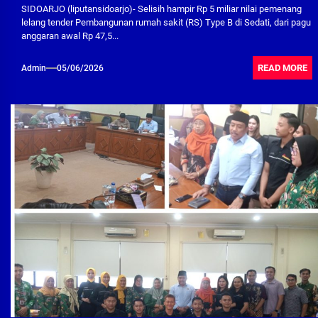
SIDOARJO (liputansidoarjo)- Selisih hampir Rp 5 miliar nilai pemenang
lelang tender Pembangunan rumah sakit (RS) Type B di Sedati, dari pagu
anggaran awal Rp 47,5...
READ MORE
Admin
05/06/2026