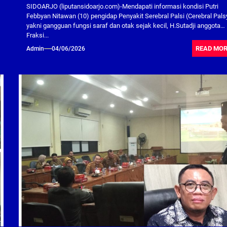
SIDOARJO (liputansidoarjo.com)-Mendapati informasi kondisi Putri
Febbyan Nitawan (10) pengidap Penyakit Serebral Palsi (Cerebral Pals
yakni gangguan fungsi saraf dan otak sejak kecil, H.Sutadji anggota
Fraksi...
READ MO
Admin
04/06/2026