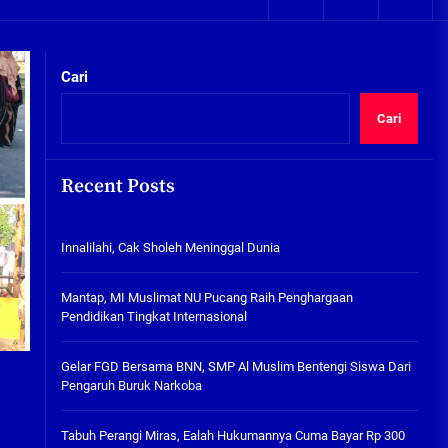
05/08/2026
kta Integritas
Plafon Ruang Kelas Ambruk,
Ketua Komisi D Langsung Sidak
Cari
SDN Gilang II Tulangan
05/08/2026
Cari
Innalilahi, Cak Sholeh
Meninggal Dunia
Recent Posts
07/08/2026
kta Integritas
Innalilahi, Cak Sholeh Meninggal Dunia
Mantap, MI Muslimat NU
Pucang Raih Penghargaan
Pendidikan Tingkat
Mantap, MI Muslimat NU Pucang Raih Penghargaan
Internasional
Pendidikan Tingkat Internasional
06/08/2026
Gelar FGD Bersama BNN, SMP Al
Gelar FGD Bersama BNN, SMP Al Muslim Bentengi Siswa Dari
Muslim Bentengi Siswa Dari
Pengaruh Buruk Narkoba
Pengaruh Buruk Narkoba
05/08/2026
Tabuh Perangi Miras, Ealah Hukumannya Cuma Bayar Rp 300