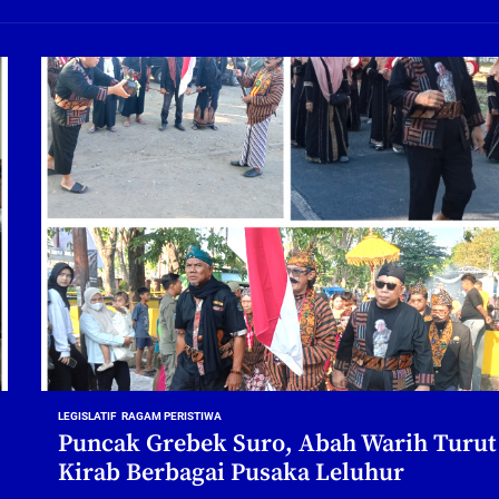
ng Profesional Dan Kapabel, Komisi B Dua Kali Panggil Pansel Dan Minta Ada Pa
g, Pembangunan Fly Over Gedangan Semakin Dekat
rjo Masif Jalankan Program Rehab RTLH
g, Pembangunan Fly over Gedangan Semakin Dekat
 solusi masalah warga Seketi dan Urangagung
ng Profesional Dan Kapabel, Komisi B Dua Kali Panggil Pansel Dan Minta Ada Pa
LEGISLATIF
RAGAM PERISTIWA
Puncak Grebek Suro, Abah Warih Turut
Kirab Berbagai Pusaka Leluhur