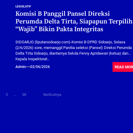
LEGISLATIF
Komisi B Panggil Pansel Direksi
Perumda Delta Tirta, Siapapun Terpilih
“Wajib” Bikin Pakta Integritas
SIDOARJO (liputansidoarjo.com)-Komisi B DPRD Sidoarjo, Selasa
(2/6/2026) sore, memanggil Panitia seleksi (Pansel) Direksi Perumda
Delta Tirta Sidoarjo, diantarnya Sekda Fenny Apridawari (ketua) dan
Kepala Inspektorat...
READ MO
Admin
02/06/2026
2
3
…
38
Berikutnya